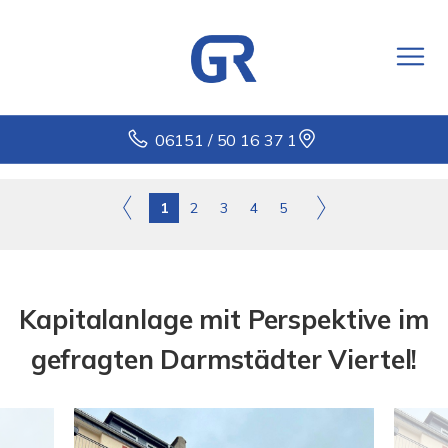
06151 / 50 16 37 1
1
2
3
4
5
Kapitalanlage mit Perspektive im
gefragten Darmstädter Viertel!