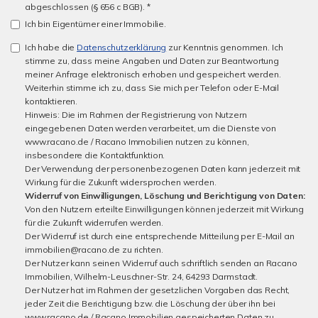
abgeschlossen (§ 656 c BGB). *
Ich bin Eigentümer einer Immobilie.
Ich habe die
Datenschutzerklärung
zur Kenntnis genommen. Ich
stimme zu, dass meine Angaben und Daten zur Beantwortung
meiner Anfrage elektronisch erhoben und gespeichert werden.
Weiterhin stimme ich zu, dass Sie mich per Telefon oder E-Mail
kontaktieren.
Hinweis: Die im Rahmen der Registrierung von Nutzern
eingegebenen Daten werden verarbeitet, um die Dienste von
www.racano.de / Racano Immobilien nutzen zu können,
insbesondere die Kontaktfunktion.
Der Verwendung der personenbezogenen Daten kann jederzeit mit
Wirkung für die Zukunft widersprochen werden.
Widerruf von Einwilligungen, Löschung und Berichtigung von Daten:
Von den Nutzern erteilte Einwilligungen können jederzeit mit Wirkung
für die Zukunft widerrufen werden.
Der Widerruf ist durch eine entsprechende Mitteilung per E-Mail an
immobilien@racano.de zu richten.
Der Nutzer kann seinen Widerruf auch schriftlich senden an Racano
Immobilien, Wilhelm-Leuschner-Str. 24, 64293 Darmstadt.
Der Nutzer hat im Rahmen der gesetzlichen Vorgaben das Recht,
jeder Zeit die Berichtigung bzw. die Löschung der über ihn bei
www.racano.de / Racano Immobilien gespeicherten Daten zu