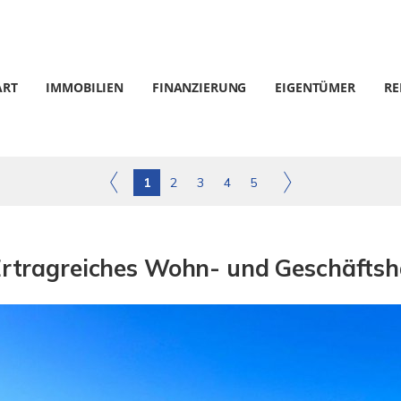
ART
IMMOBILIEN
FINANZIERUNG
EIGENTÜMER
RE
1
2
3
4
5
 Ertragreiches Wohn- und Geschäfts