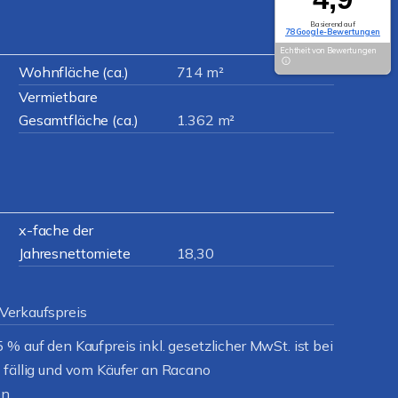
Basierend auf
78 Google-Bewertungen
Echtheit von Bewertungen
Wohnfläche (ca.)
714 m²
Vermietbare
Gesamtfläche (ca.)
1.362 m²
x-fache der
Jahresnettomiete
18,30
Verkaufspreis
% auf den Kaufpreis inkl. gesetzlicher MwSt. ist bei
 fällig und vom Käufer an Racano
n.