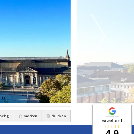
ock (
)
merken
drucken
Exzellent
4,9