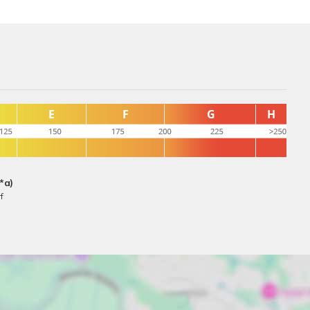
*a)
f