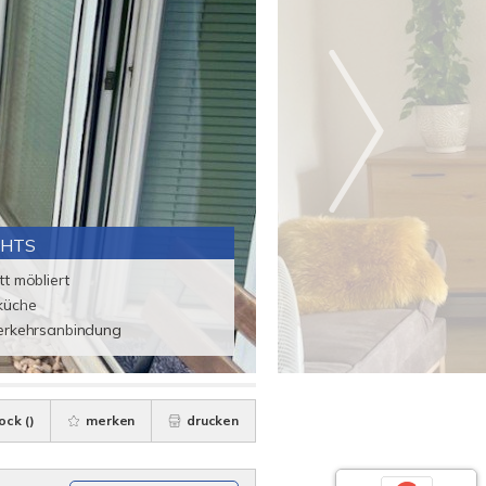
GHTS
t möbliert
küche
erkehrsanbindung
ock (
)
merken
drucken