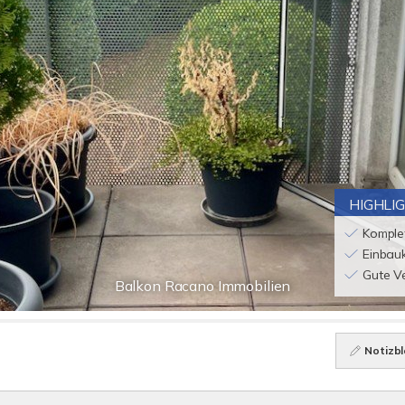
HIGHLI
Komplet
Einbau
Gute V
Balkon Racano Immobilien
Notizbl