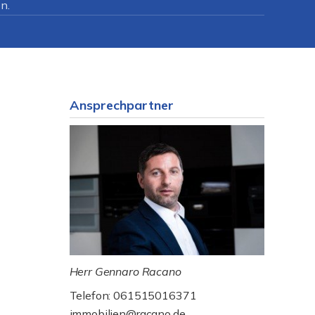
n.
Ansprechpartner
Herr Gennaro Racano
Telefon: 061515016371
immobilien@racano.de