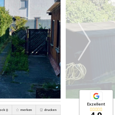
Exzellent
ock (
)
merken
drucken