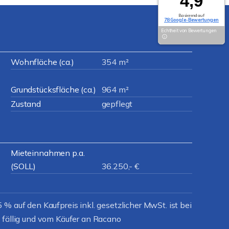
4,9
Basierend auf
78 Google-Bewertungen
Echtheit von Bewertungen
Wohnfläche (ca.)
354 m²
Grundstücksfläche (ca.)
964 m²
Zustand
gepflegt
Mieteinnahmen p.a.
(SOLL)
36.250,- €
% auf den Kaufpreis inkl. gesetzlicher MwSt. ist bei
 fällig und vom Käufer an Racano