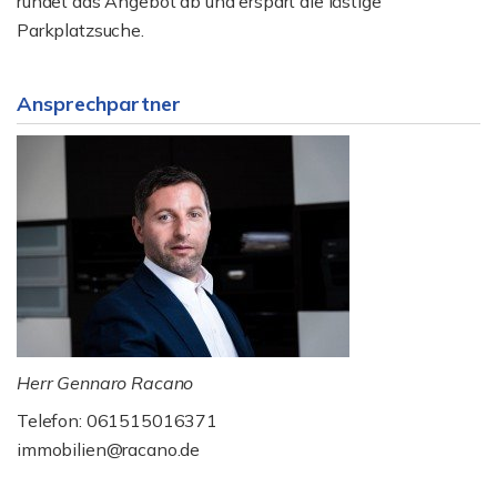
rundet das Angebot ab und erspart die lästige
Parkplatzsuche.
Ansprechpartner
Herr Gennaro Racano
Telefon: 061515016371
immobilien@racano.de