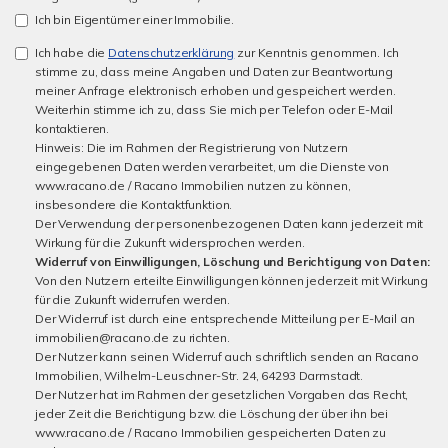
Ich bin Eigentümer einer Immobilie.
Ich habe die
Datenschutzerklärung
zur Kenntnis genommen. Ich
stimme zu, dass meine Angaben und Daten zur Beantwortung
meiner Anfrage elektronisch erhoben und gespeichert werden.
Weiterhin stimme ich zu, dass Sie mich per Telefon oder E-Mail
kontaktieren.
Hinweis: Die im Rahmen der Registrierung von Nutzern
eingegebenen Daten werden verarbeitet, um die Dienste von
www.racano.de / Racano Immobilien nutzen zu können,
insbesondere die Kontaktfunktion.
Der Verwendung der personenbezogenen Daten kann jederzeit mit
Wirkung für die Zukunft widersprochen werden.
Widerruf von Einwilligungen, Löschung und Berichtigung von Daten:
Von den Nutzern erteilte Einwilligungen können jederzeit mit Wirkung
für die Zukunft widerrufen werden.
Der Widerruf ist durch eine entsprechende Mitteilung per E-Mail an
immobilien@racano.de zu richten.
Der Nutzer kann seinen Widerruf auch schriftlich senden an Racano
Immobilien, Wilhelm-Leuschner-Str. 24, 64293 Darmstadt.
Der Nutzer hat im Rahmen der gesetzlichen Vorgaben das Recht,
jeder Zeit die Berichtigung bzw. die Löschung der über ihn bei
www.racano.de / Racano Immobilien gespeicherten Daten zu