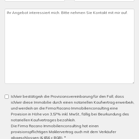
Ich/wir bestätige/n die Provisionsvereinbarung für den Fall, dass
ich/wir diese Immobilie durch einen notariellen Kaufvertrag erwerbe/n,
und werde/n an die Firma Racano Immobilienconsulting eine
Provision in Höhe von 3,57% inkl. MwSt., fällig bei Beurkundung des
notariellen Kaufvertrages bezahle/n.
Die Firma Racano Immobilienconsulting hat einen
provisionspflichtigen Maklervertrag auch mit dem Verkäufer
abgeschlossen (§ 656 c BGB). *