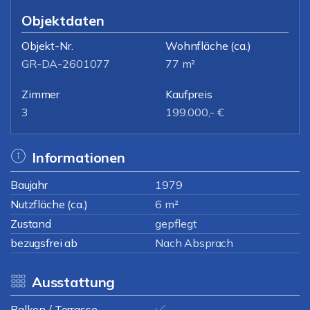
Objektdaten
Objekt-Nr.
Wohnfläche
(ca.)
GR-DA-2601077
77 m²
Zimmer
Kaufpreis
3
199.000,- €
Informationen
Baujahr
1979
Nutzfläche (ca.)
6 m²
Zustand
gepflegt
bezugsfrei ab
Nach Absprach
Ausstattung
Balkon / Terrasse