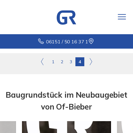
06151 / 50 16 37 1
1
2
3
4
Baugrundstück im Neubaugebiet
von Of-Bieber