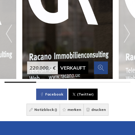
220.000,- €
VERKAUFT
Facebook
(Twitter)
Notizblock (
)
merken
drucken