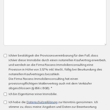
Ich/wir bestätige/n die Provisionsvereinbarung für den Fall, dass
ich/wir diese Immobilie durch einen notariellen Kaufvertrag erwerbe/n,
und werde/n an die Firma Racano Immobilienconsulting eine
Provision in Höhe von 3,57% inkl. MwSt., fällig bei Beurkundung des
notariellen Kaufvertrages bezahle/n.
Die Firma Racano Immobilienconsulting hat einen
provisionspflichtigen Maklervertrag auch mit dem Verkäufer
abgeschlossen (§ 656 c BGB). *
Ich bin Eigentümer einer Immobilie.
Ich habe die
Datenschutzerklärung
zur Kenntnis genommen. Ich
stimme zu, dass meine Angaben und Daten zur Beantwortung