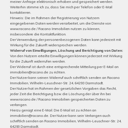
meiner Anfrage elektronisch erhoben und gespeichert werden.
Weiterhin stimme ich zu, dass Sie mich per Telefon oder E-Mail
kontaktieren.
Hinweis: Die im Rahmen der Registrierung von Nutzern
eingegebenen Daten werden verarbeitet, um die Dienste von
www.racano.de / Racano Immobilien nutzen zu können,
insbesondere die Kontaktfunktion.
Der Verwendung der personenbezogenen Daten kann jederzeit mit
Wirkung für die Zukunft widersprochen werden.
Widerruf von Einwilligungen, Löschung und Berichtigung von Daten:
Von den Nutzern erteilte Einwilligungen können jederzeit mit Wirkung
für die Zukunft widerrufen werden.
Der Widerruf ist durch eine entsprechende Mitteilung per E-Mail an
immobilien@racano.de zu richten.
Der Nutzer kann seinen Widerruf auch schriftlich senden an Racano
Immobilien, Wilhelm-Leuschner-Str. 24, 64293 Darmstadt.
Der Nutzer hat im Rahmen der gesetzlichen Vorgaben das Recht,
jeder Zeit die Berichtigung bzw. die Löschung der über ihn bei
www.racano.de / Racano Immobilien gespeicherten Daten zu
verlangen.
Hierzu genügt eine E-Mail. Die E-Mail ist zu richten an
immobilien@racano.de. Der Nutzer kann sein Verlangen auch
schriftlich senden an Racano Immobilien, Wilhelm-Leuschner-Str. 24,
64293 Darmstadt.