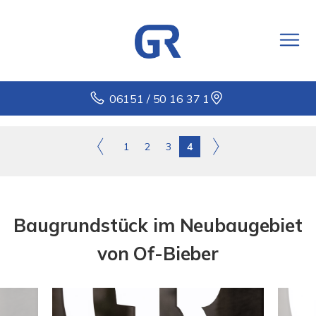
06151 / 50 16 37 1
1
2
3
4
Baugrundstück im Neubaugebiet
von Of-Bieber