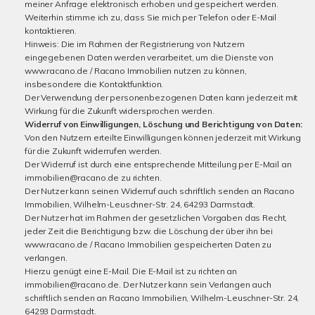
meiner Anfrage elektronisch erhoben und gespeichert werden.
Weiterhin stimme ich zu, dass Sie mich per Telefon oder E-Mail
kontaktieren.
Hinweis: Die im Rahmen der Registrierung von Nutzern
eingegebenen Daten werden verarbeitet, um die Dienste von
www.racano.de / Racano Immobilien nutzen zu können,
insbesondere die Kontaktfunktion.
Der Verwendung der personenbezogenen Daten kann jederzeit mit
Wirkung für die Zukunft widersprochen werden.
Widerruf von Einwilligungen, Löschung und Berichtigung von Daten:
Von den Nutzern erteilte Einwilligungen können jederzeit mit Wirkung
für die Zukunft widerrufen werden.
Der Widerruf ist durch eine entsprechende Mitteilung per E-Mail an
immobilien@racano.de zu richten.
Der Nutzer kann seinen Widerruf auch schriftlich senden an Racano
Immobilien, Wilhelm-Leuschner-Str. 24, 64293 Darmstadt.
Der Nutzer hat im Rahmen der gesetzlichen Vorgaben das Recht,
jeder Zeit die Berichtigung bzw. die Löschung der über ihn bei
www.racano.de / Racano Immobilien gespeicherten Daten zu
verlangen.
Hierzu genügt eine E-Mail. Die E-Mail ist zu richten an
immobilien@racano.de. Der Nutzer kann sein Verlangen auch
schriftlich senden an Racano Immobilien, Wilhelm-Leuschner-Str. 24,
64293 Darmstadt.