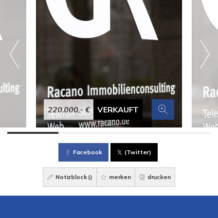
220.000,- €
VERKAUFT
Facebook
(Twitter)
Notizblock (
)
merken
drucken