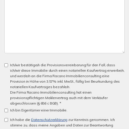
Ich/wir bestätige/n die Provisionsvereinbarung für den Fall, dass
ich/wir diese Immobilie durch einen notariellen Kaufvertrag erwerbe/n,
und werde/n an die Firma Racano Immobilienconsulting eine
Provision in Höhe von 3,57% inkl. MwSt., fällig bei Beurkundung des
notariellen Kaufvertrages bezahle/n.
Die Firma Racano Immobilienconsulting hat einen
provisionspflichtigen Maklervertrag auch mit dem Verkäufer
abgeschlossen (§ 656 c BGB). *
Ich bin Eigentümer einer Immobilie.
Ich habe die
Datenschutzerklärung
zur Kenntnis genommen. Ich
stimme zu, dass meine Angaben und Daten zur Beantwortung