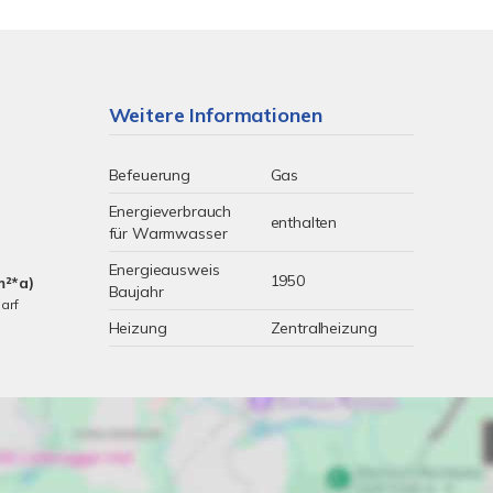
Weitere Informationen
Befeuerung
Gas
Energieverbrauch
enthalten
für Warmwasser
Energieausweis
1950
m²*a)
Baujahr
arf
Heizung
Zentralheizung