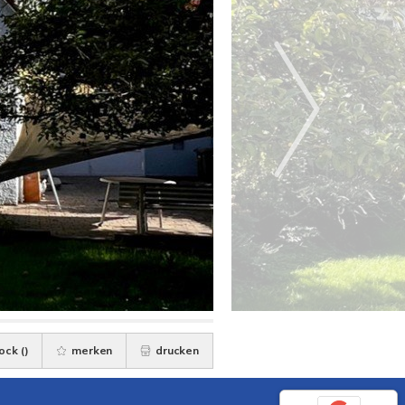
ock (
)
merken
drucken