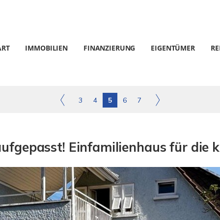
ART
IMMOBILIEN
FINANZIERUNG
EIGENTÜMER
RE
3
4
5
6
7
ufgepasst! Einfamilienhaus für die kl