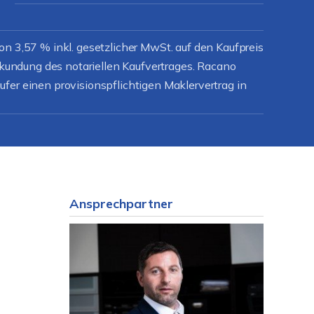
on 3,57 % inkl. gesetzlicher MwSt. auf den Kaufpreis
urkundung des notariellen Kaufvertrages. Racano
fer einen provisionspflichtigen Maklervertrag in
Ansprechpartner