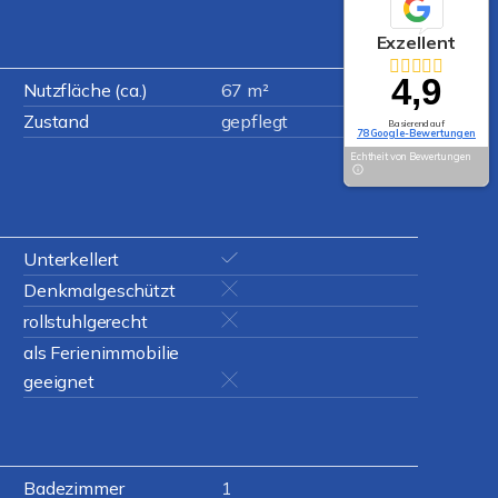
Exzellent
4,9
Nutzfläche (ca.)
67 m²
Zustand
gepflegt
Basierend auf
78 Google-Bewertungen
Echtheit von Bewertungen
Unterkellert
Denkmalgeschützt
rollstuhlgerecht
als Ferienimmobilie
geeignet
Badezimmer
1