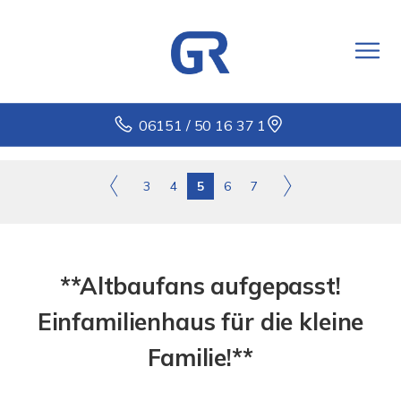
06151 / 50 16 37 1
3
4
5
6
7
**Altbaufans aufgepasst!
Einfamilienhaus für die kleine
Familie!**