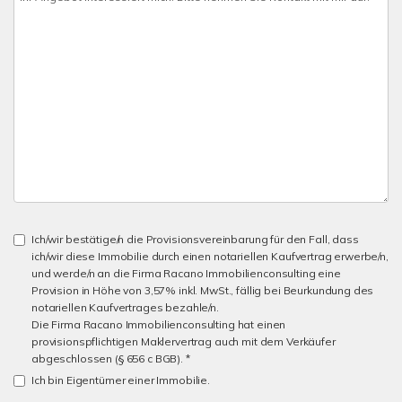
Ich/wir bestätige/n die Provisionsvereinbarung für den Fall, dass
ich/wir diese Immobilie durch einen notariellen Kaufvertrag erwerbe/n,
und werde/n an die Firma Racano Immobilienconsulting eine
Provision in Höhe von 3,57% inkl. MwSt., fällig bei Beurkundung des
notariellen Kaufvertrages bezahle/n.
Die Firma Racano Immobilienconsulting hat einen
provisionspflichtigen Maklervertrag auch mit dem Verkäufer
abgeschlossen (§ 656 c BGB). *
Ich bin Eigentümer einer Immobilie.