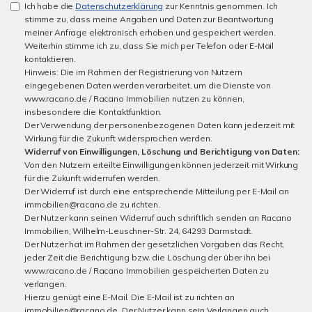
Ich habe die
Datenschutzerklärung
zur Kenntnis genommen. Ich
stimme zu, dass meine Angaben und Daten zur Beantwortung
meiner Anfrage elektronisch erhoben und gespeichert werden.
Weiterhin stimme ich zu, dass Sie mich per Telefon oder E-Mail
kontaktieren.
Hinweis: Die im Rahmen der Registrierung von Nutzern
eingegebenen Daten werden verarbeitet, um die Dienste von
www.racano.de / Racano Immobilien nutzen zu können,
insbesondere die Kontaktfunktion.
Der Verwendung der personenbezogenen Daten kann jederzeit mit
Wirkung für die Zukunft widersprochen werden.
Widerruf von Einwilligungen, Löschung und Berichtigung von Daten:
Von den Nutzern erteilte Einwilligungen können jederzeit mit Wirkung
für die Zukunft widerrufen werden.
Der Widerruf ist durch eine entsprechende Mitteilung per E-Mail an
immobilien@racano.de zu richten.
Der Nutzer kann seinen Widerruf auch schriftlich senden an Racano
Immobilien, Wilhelm-Leuschner-Str. 24, 64293 Darmstadt.
Der Nutzer hat im Rahmen der gesetzlichen Vorgaben das Recht,
jeder Zeit die Berichtigung bzw. die Löschung der über ihn bei
www.racano.de / Racano Immobilien gespeicherten Daten zu
verlangen.
Hierzu genügt eine E-Mail. Die E-Mail ist zu richten an
immobilien@racano.de. Der Nutzer kann sein Verlangen auch