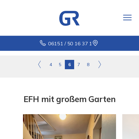
06151 / 50 16 37 1
4
5
6
7
8
EFH mit großem Garten