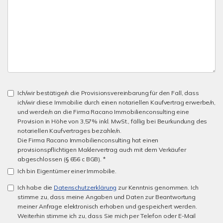
Ich/wir bestätige/n die Provisionsvereinbarung für den Fall, dass
ich/wir diese Immobilie durch einen notariellen Kaufvertrag erwerbe/n,
und werde/n an die Firma Racano Immobilienconsulting eine
Provision in Höhe von 3,57% inkl. MwSt., fällig bei Beurkundung des
notariellen Kaufvertrages bezahle/n.
Die Firma Racano Immobilienconsulting hat einen
provisionspflichtigen Maklervertrag auch mit dem Verkäufer
abgeschlossen (§ 656 c BGB). *
Ich bin Eigentümer einer Immobilie.
Ich habe die
Datenschutzerklärung
zur Kenntnis genommen. Ich
stimme zu, dass meine Angaben und Daten zur Beantwortung
meiner Anfrage elektronisch erhoben und gespeichert werden.
Weiterhin stimme ich zu, dass Sie mich per Telefon oder E-Mail