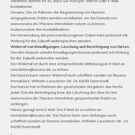
Weiterhin stimme ich zu, dass Sie mich per Telefon oder E-Mail
kontaktieren.
Hinweis: Die im Rahmen der Registrierung von Nutzern
eingegebenen Daten werden verarbeitet, um die Dienste von
www.racano.de / Racano Immobilien nutzen zu können,
insbesondere die Kontaktfunktion.
Der Verwendung der personenbezogenen Daten kann jederzeit mit
Wirkung für die Zukunft widersprochen werden.
Widerruf von Einwilligungen, Löschung und Berichtigung von Daten:
Von den Nutzern erteilte Einwilligungen können jederzeit mit Wirkung
für die Zukunft widerrufen werden.
Der Widerruf ist durch eine entsprechende Mitteilung per E-Mail an
immobilien@racano.de zu richten.
Der Nutzer kann seinen Widerruf auch schriftlich senden an Racano
Immobilien, Wilhelm-Leuschner-Str. 24, 64293 Darmstadt.
Der Nutzer hat im Rahmen der gesetzlichen Vorgaben das Recht,
jeder Zeit die Berichtigung bzw. die Löschung der über ihn bei
www.racano.de / Racano Immobilien gespeicherten Daten zu
verlangen.
Hierzu genügt eine E-Mail. Die E-Mail ist zu richten an
immobilien@racano.de. Der Nutzer kann sein Verlangen auch
schriftlich senden an Racano Immobilien, Wilhelm-Leuschner-Str. 24,
64293 Darmstadt.