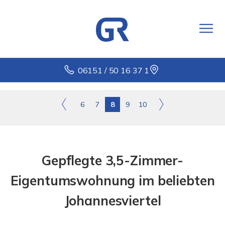
06151 / 50 16 37 1
6
7
8
9
10
Gepflegte 3,5-Zimmer-
Eigentumswohnung im beliebten
Johannesviertel