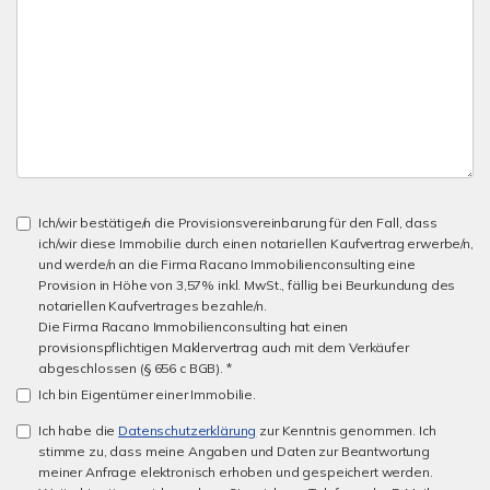
Ich/wir bestätige/n die Provisionsvereinbarung für den Fall, dass
ich/wir diese Immobilie durch einen notariellen Kaufvertrag erwerbe/n,
und werde/n an die Firma Racano Immobilienconsulting eine
Provision in Höhe von 3,57% inkl. MwSt., fällig bei Beurkundung des
notariellen Kaufvertrages bezahle/n.
Die Firma Racano Immobilienconsulting hat einen
provisionspflichtigen Maklervertrag auch mit dem Verkäufer
abgeschlossen (§ 656 c BGB). *
Ich bin Eigentümer einer Immobilie.
Ich habe die
Datenschutzerklärung
zur Kenntnis genommen. Ich
stimme zu, dass meine Angaben und Daten zur Beantwortung
meiner Anfrage elektronisch erhoben und gespeichert werden.