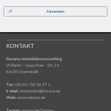
Absenden
KONTAKT
Racano Immobilienconsulting
Wilhelm - Leuschner - Str. 24
64293 Darmstadt
Tel.:
06151 / 50 16 37 1
E-Mail:
immobilien@racano.de
Web:
www.racano.de
Termin:
racano.de/Termin