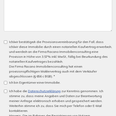
Ich/wir bestätige/n die Provisionsvereinbarung für den Fall, dass
ich/wir diese Immobilie durch einen notariellen Kaufvertrag erwerbe/n,
und werde/n an die Firma Racano Immobilienconsulting eine
Provision in Höhe von 3,57% inkl. MwSt., fällig bei Beurkundung des
notariellen Kaufvertrages bezahle/n.
Die Firma Racano Immobilienconsulting hat einen
provisionspflichtigen Maklervertrag auch mit dem Verkäufer
abgeschlossen (§ 656 c BGB). *
Ich bin Eigentümer einer Immobilie.
Ich habe die
Datenschutzerklärung
zur Kenntnis genommen. Ich
stimme zu, dass meine Angaben und Daten zur Beantwortung
meiner Anfrage elektronisch erhoben und gespeichert werden.
Weiterhin stimme ich zu, dass Sie mich per Telefon oder E-Mail
kontaktieren.
Hinweis: Die im Rahmen der Registrierung von Nutzern