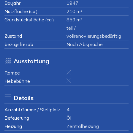
Baujahr
1947
Nutzfläche (ca.)
210 m²
Grundstücksfläche (ca.)
859 m²
teil /
Zustand
vollrenovierungsbedürftig
bezugsfrei ab
Nach Absprache
Ausstattung
Rampe
Hebebühne
Details
Anzahl Garage / Stellplatz
4
Befeuerung
Öl
Heizung
Zentralheizung