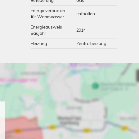
Befeuerung
Gas
Energieverbrauch
enthalten
für Warmwasser
Energieausweis
2014
Baujahr
Heizung
Zentralheizung