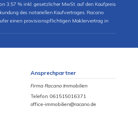
on 3,57 % inkl. gesetzlicher MwSt. auf den Kaufpreis
urkundung des notariellen Kaufvertrages. Racano
fer einen provisionspflichtigen Maklervertrag in
Ansprechpartner
Firma Racano Immobilien
Telefon: 061515016371
office-immobilien@racano.de