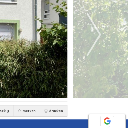
ock (
)
merken
drucken