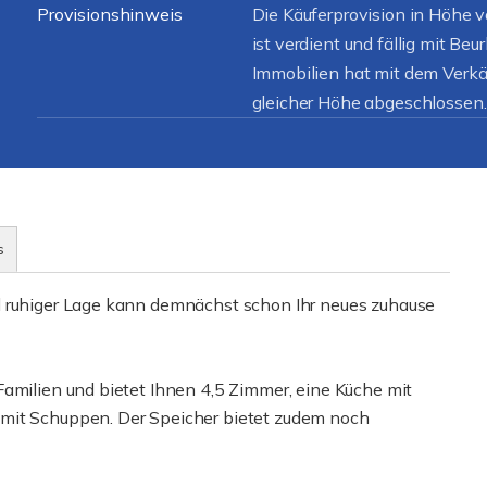
Provisionshinweis
Die Käuferprovision in Höhe v
ist verdient und fällig mit Be
Immobilien hat mit dem Verkäu
gleicher Höhe abgeschlossen.
s
d ruhiger Lage kann demnächst schon Ihr neues zuhause
Familien und bietet Ihnen 4,5 Zimmer, eine Küche mit
 mit Schuppen. Der Speicher bietet zudem noch