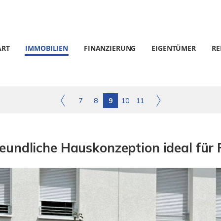
ART
IMMOBILIEN
FINANZIERUNG
EIGENTÜMER
RE
7
8
9
10
11
undliche Hauskonzeption ideal für 