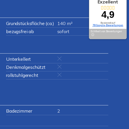
Exzellent
4,9
Grundstücksfläche (ca.)
140 m²
Basierend auf
78 Google-Bewertungen
bezugsfrei ab
sofort
Echtheit von Bewertungen
Unterkellert
Denkmalgeschützt
rollstuhlgerecht
Badezimmer
2