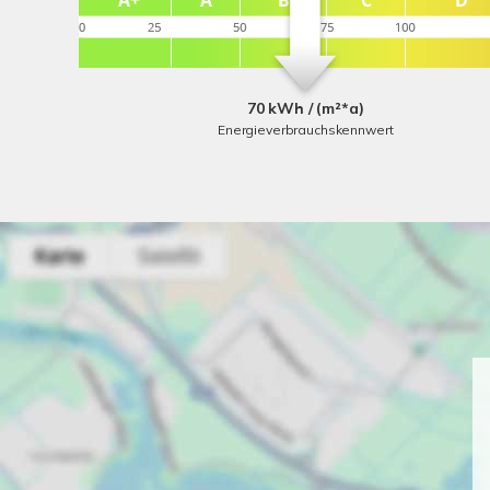
70 kWh / (m²*a)
Energieverbrauchskennwert