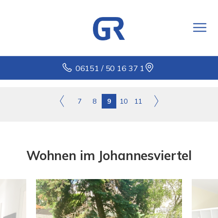
06151 / 50 16 37 1
7
8
9
10
11
Wohnen im Johannesviertel