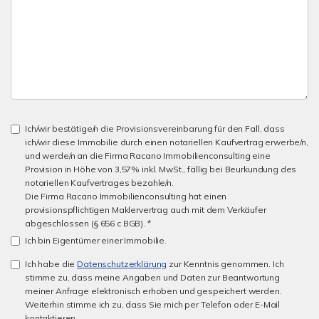
Ich/wir bestätige/n die Provisionsvereinbarung für den Fall, dass
ich/wir diese Immobilie durch einen notariellen Kaufvertrag erwerbe/n,
und werde/n an die Firma Racano Immobilienconsulting eine
Provision in Höhe von 3,57% inkl. MwSt., fällig bei Beurkundung des
notariellen Kaufvertrages bezahle/n.
Die Firma Racano Immobilienconsulting hat einen
provisionspflichtigen Maklervertrag auch mit dem Verkäufer
abgeschlossen (§ 656 c BGB). *
Ich bin Eigentümer einer Immobilie.
Ich habe die
Datenschutzerklärung
zur Kenntnis genommen. Ich
stimme zu, dass meine Angaben und Daten zur Beantwortung
meiner Anfrage elektronisch erhoben und gespeichert werden.
Weiterhin stimme ich zu, dass Sie mich per Telefon oder E-Mail
kontaktieren.