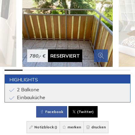
780,- €
RESERVIERT
HIGHLIGHTS
2 Balkone
Einbauküche
Facebook
(Twitter)
Notizblock (
)
merken
drucken