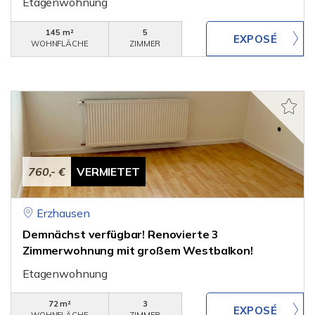
Etagenwohnung
145 m²
5
WOHNFLÄCHE
ZIMMER
760,- €
VERMIETET
Erzhausen
Demnächst verfügbar! Renovierte 3
Zimmerwohnung mit großem Westbalkon!
Etagenwohnung
72 m²
3