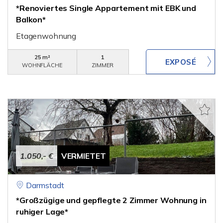
*Renoviertes Single Appartement mit EBK und
Balkon*
Etagenwohnung
25 m²
1
WOHNFLÄCHE
ZIMMER
1.050,- €
VERMIETET
Darmstadt
*Großzügige und gepflegte 2 Zimmer Wohnung in
ruhiger Lage*