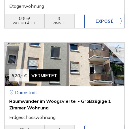
Etagenwohnung
145 m²
5
WOHNFLÄCHE
ZIMMER
520,- €
VERMIETET
Darmstadt
Raumwunder im Woogsviertel - Großzügige 1
Zimmer Wohnung
Erdgeschosswohnung