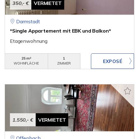
350,- €
VERMIETET
Darmstadt
*Single Appartement mit EBK und Balkon*
Etagenwohnung
25 m²
1
WOHNFLÄCHE
ZIMMER
1.550,- €
VERMIETET
Offenbach