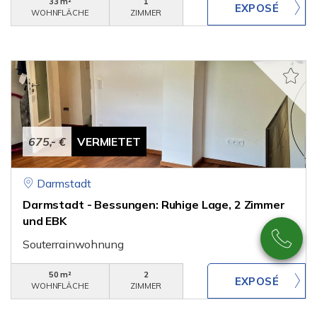
33 m²
1
WOHNFLÄCHE
ZIMMER
675,- €
VERMIETET
Darmstadt
Darmstadt - Bessungen: Ruhige Lage, 2 Zimmer
und EBK
Souterrainwohnung
50 m²
2
WOHNFLÄCHE
ZIMMER