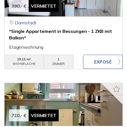
390,- €
VERMIETET
Darmstadt
*Single Appartement in Bessungen - 1 ZKB mit
Balkon*
Etagenwohnung
29,15 m²
1
WOHNFLÄCHE
ZIMMER
710,- €
VERMIETET