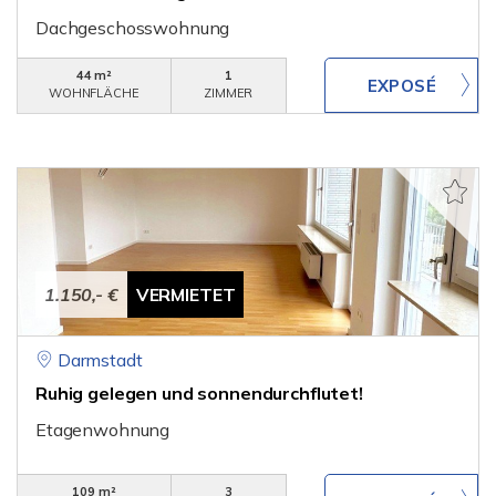
Dachgeschosswohnung
44 m²
1
WOHNFLÄCHE
ZIMMER
1.150,- €
VERMIETET
Darmstadt
Ruhig gelegen und sonnendurchflutet!
Etagenwohnung
109 m²
3