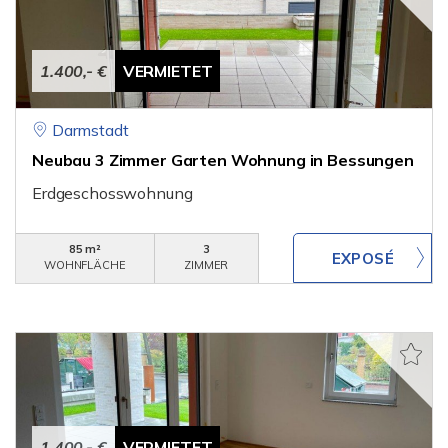
1.400,- €
VERMIETET
Darmstadt
Neubau 3 Zimmer Garten Wohnung in Bessungen
Erdgeschosswohnung
85 m²
3
WOHNFLÄCHE
ZIMMER
1.400,- €
VERMIETET