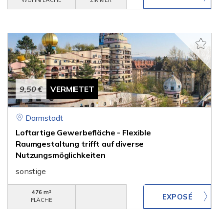
WOHNFLÄCHE
ZIMMER
9,50 €
VERMIETET
Darmstadt
Loftartige Gewerbefläche - Flexible
Raumgestaltung trifft auf di­verse
Nutzungsmöglichkeiten
sonstige
476 m²
FLÄCHE