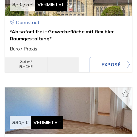
9,- €
/ m²
VERMIETET
Darmstadt
*Ab sofort frei - Gewerbefläche mit flexibler
Raumgestaltung*
Büro / Praxis
216 m²
FLÄCHE
890,- €
VERMIETET