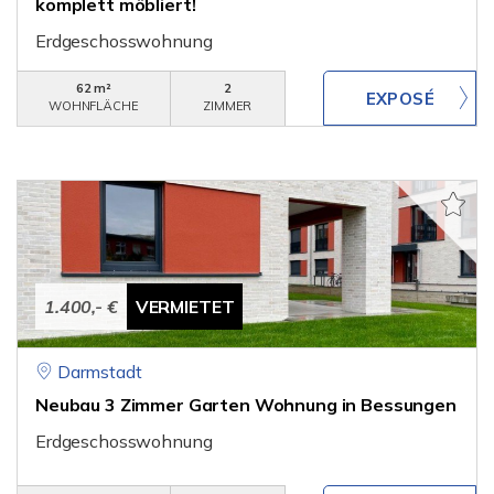
komplett möbliert!
Erdgeschosswohnung
62 m²
2
WOHNFLÄCHE
ZIMMER
1.400,- €
VERMIETET
Darmstadt
Neubau 3 Zimmer Garten Wohnung in Bessungen
Erdgeschosswohnung