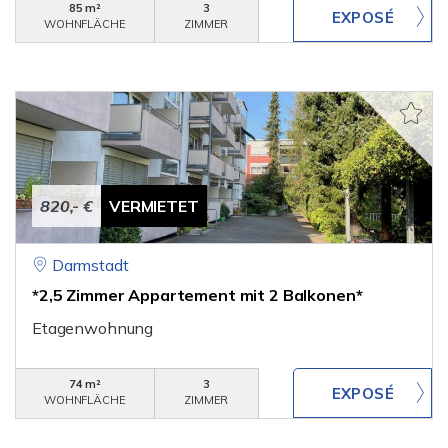
85 m²
3
WOHNFLÄCHE
ZIMMER
820,- €
VERMIETET
Darmstadt
*2,5 Zimmer Appartement mit 2 Balkonen*
Etagenwohnung
74 m²
3
WOHNFLÄCHE
ZIMMER