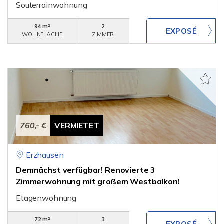
Souterrainwohnung
94 m²
2
WOHNFLÄCHE
ZIMMER
760,- €
VERMIETET
Erzhausen
Demnächst verfügbar! Renovierte 3
Zimmerwohnung mit großem Westbalkon!
Etagenwohnung
72 m²
3