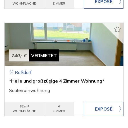
WOHNFLÄCHE
ZIMMER
740,- €
VERMIETET
Roßdorf
*Helle und großzügige 4 Zimmer Wohnung*
Souterrainwohnung
82 m²
4
WOHNFLÄCHE
ZIMMER