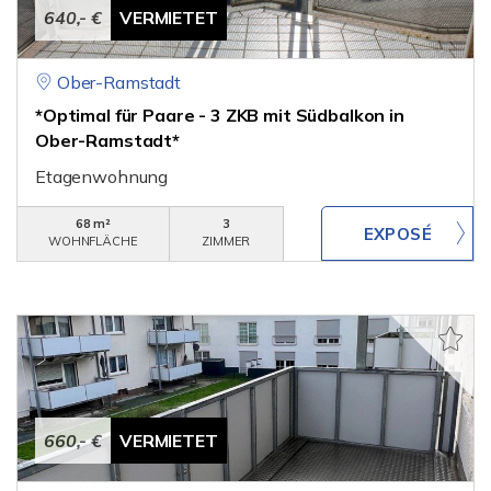
640,- €
VERMIETET
Ober-Ramstadt
*Optimal für Paare - 3 ZKB mit Südbalkon in
Ober-Ramstadt*
Etagenwohnung
68 m²
3
WOHNFLÄCHE
ZIMMER
660,- €
VERMIETET