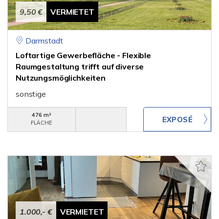
9,50 €
VERMIETET
Darmstadt
Loftartige Gewerbefläche - Flexible
Raumgestaltung trifft auf di­verse
Nutzungsmöglichkeiten
sonstige
476 m²
FLÄCHE
1.000,- €
VERMIETET