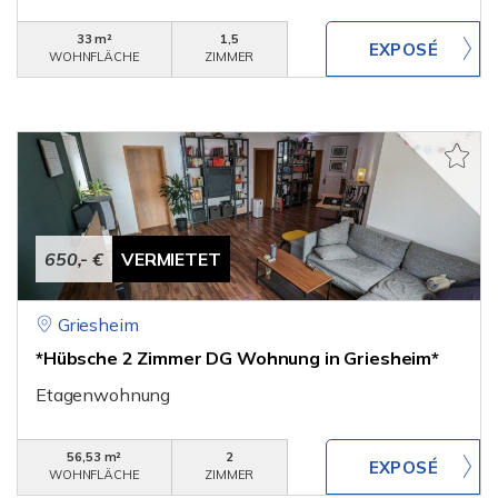
33 m²
1,5
WOHNFLÄCHE
ZIMMER
650,- €
VERMIETET
Griesheim
*Hübsche 2 Zimmer DG Wohnung in Griesheim*
Etagenwohnung
56,53 m²
2
WOHNFLÄCHE
ZIMMER