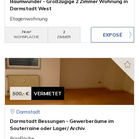
Raumwunder - Großzügige 2 Zimmer Wohnung in
Darmstadt West
Etagenwohnung
74 m²
2
WOHNFLÄCHE
ZIMMER
500,- €
VERMIETET
Darmstadt
Darmstadt Bessungen - Gewerberäume im
Souterraine oder Lager/ Archiv
Bürofläche