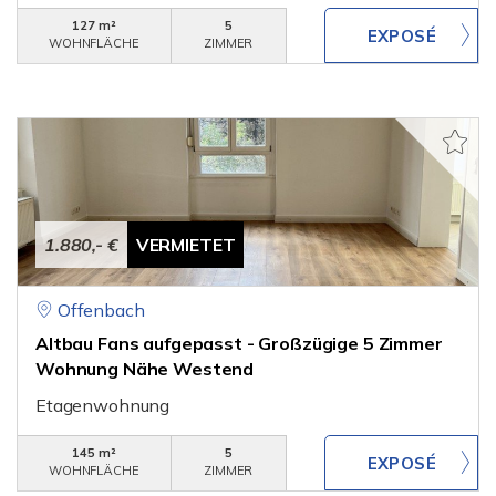
127 m²
5
WOHNFLÄCHE
ZIMMER
1.880,- €
VERMIETET
Offenbach
Altbau Fans aufgepasst - Großzügige 5 Zimmer
Wohnung Nähe Westend
Etagenwohnung
145 m²
5
WOHNFLÄCHE
ZIMMER