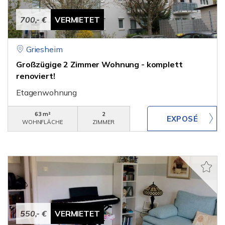
700,- €
VERMIETET
Griesheim
Großzügige 2 Zimmer Wohnung - komplett
renoviert!
Etagenwohnung
63 m²
2
WOHNFLÄCHE
ZIMMER
550,- €
VERMIETET