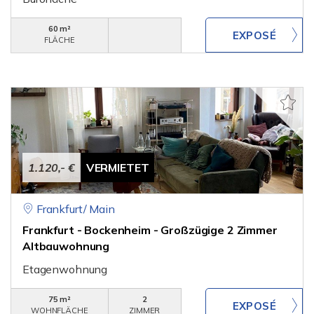
60 m²
FLÄCHE
1.120,- €
VERMIETET
Frankfurt/ Main
Frankfurt - Bockenheim - Großzügige 2 Zimmer
Altbauwohnung
Etagenwohnung
75 m²
2
WOHNFLÄCHE
ZIMMER