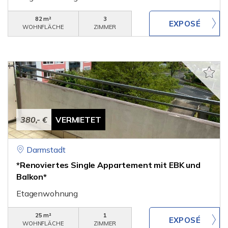
82 m²
3
WOHNFLÄCHE
ZIMMER
380,- €
VERMIETET
Darmstadt
*Renoviertes Single Appartement mit EBK und
Balkon*
Etagenwohnung
25 m²
1
WOHNFLÄCHE
ZIMMER