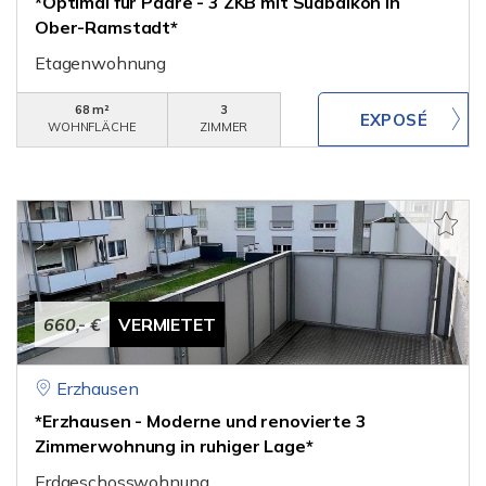
*Optimal für Paare - 3 ZKB mit Südbalkon in
Ober-Ramstadt*
Etagenwohnung
68 m²
3
WOHNFLÄCHE
ZIMMER
660,- €
VERMIETET
Erzhausen
*Erzhausen - Moderne und renovierte 3
Zimmerwohnung in ruhiger Lage*
Erdgeschosswohnung