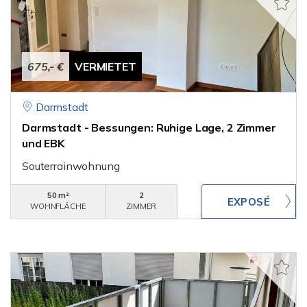
675,- €
VERMIETET
Darmstadt
Darmstadt - Bessungen: Ruhige Lage, 2 Zimmer
und EBK
Souterrainwohnung
50 m²
2
WOHNFLÄCHE
ZIMMER