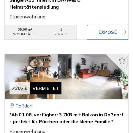
Single Apartment in DA-West/
Heimstättensiedlung
Etagenwohnung
35,08 m²
1
WOHNFLÄCHE
ZIMMER
730,- €
VERMIETET
Roßdorf
*Ab 01.08. verfügbar: 3 ZKB mit Balkon in Roßdorf
- perfekt für Pärchen oder die kleine Familie!*
Etagenwohnung