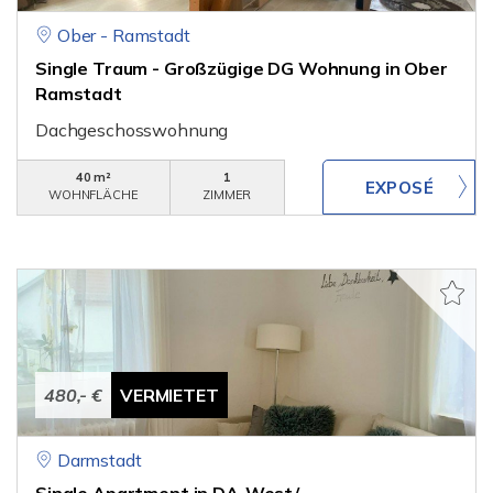
Ober - Ramstadt
Single Traum - Großzügige DG Wohnung in Ober
Ramstadt
Dachgeschosswohnung
40 m²
1
WOHNFLÄCHE
ZIMMER
480,- €
VERMIETET
Darmstadt