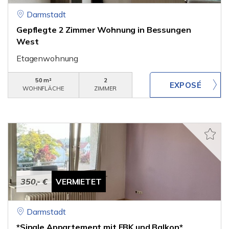
Darmstadt
Gepflegte 2 Zimmer Wohnung in Bessungen
West
Etagenwohnung
50 m²
2
WOHNFLÄCHE
ZIMMER
350,- €
VERMIETET
Darmstadt
*Single Appartement mit EBK und Balkon*