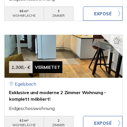
66 m²
3
WOHNFLÄCHE
ZIMMER
1.300,- €
VERMIETET
Egelsbach
Exklusive und moderne 2 Zimmer Wohnung -
komplett möbliert!
Erdgeschosswohnung
62 m²
2
WOHNFLÄCHE
ZIMMER