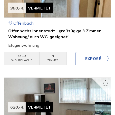
900,- €
VERMIETET
Offenbach
Offenbachs Innenstadt - großzügige 3 Zimmer
Wohnung/ auch WG-geeignet!
Etagenwohnung
80 m²
3
WOHNFLÄCHE
ZIMMER
620,- €
VERMIETET