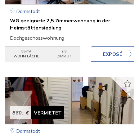
Darmstadt
WG geeignete 2,5 Zimmerwohnung in der
Heimstättensiedlung
Dachgeschosswohnung
55 m²
2,5
WOHNFLÄCHE
ZIMMER
860,- €
VERMIETET
Darmstadt