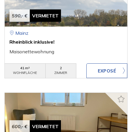
590,- €
VERMIETET
Mainz
Rheinblick inklusive!
Maisonettewohnung
41 m²
2
WOHNFLÄCHE
ZIMMER
600,- €
VERMIETET