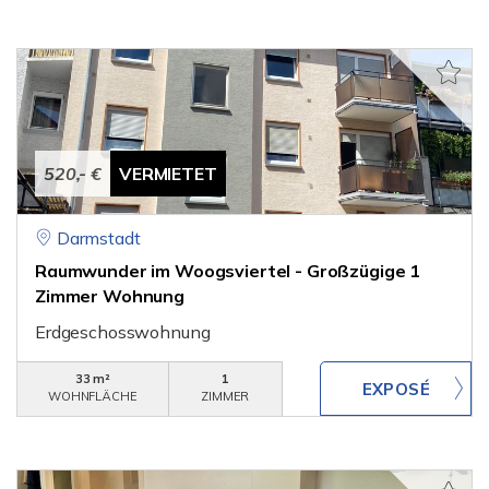
520,- €
VERMIETET
Darmstadt
Raumwunder im Woogsviertel - Großzügige 1
Zimmer Wohnung
Erdgeschosswohnung
33 m²
1
WOHNFLÄCHE
ZIMMER