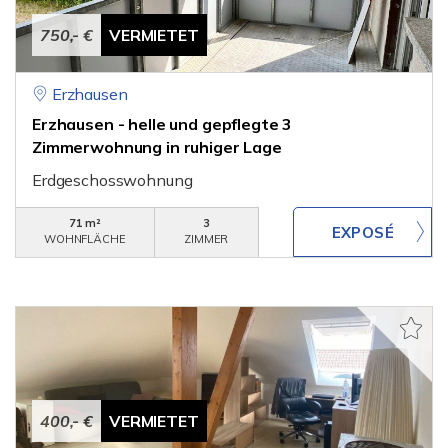
750,- €
VERMIETET
Erzhausen
Erzhausen - helle und gepflegte 3
Zimmerwohnung in ruhiger Lage
Erdgeschosswohnung
71 m²
3
WOHNFLÄCHE
ZIMMER
400,- €
VERMIETET