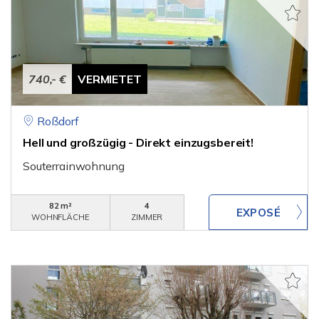
740,- €
VERMIETET
Roßdorf
Hell und großzügig - Direkt einzugsbereit!
Souterrainwohnung
82 m²
4
WOHNFLÄCHE
ZIMMER