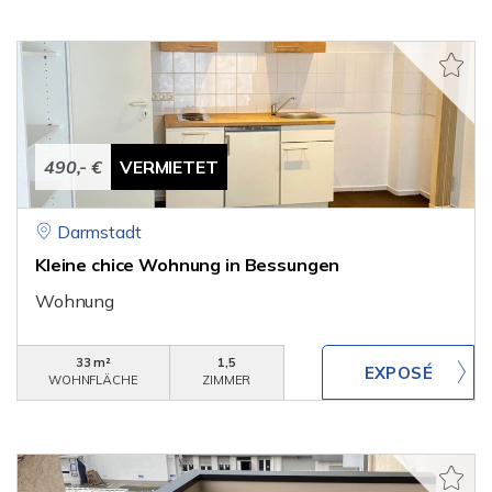
490,- €
VERMIETET
Darmstadt
Kleine chice Wohnung in Bessungen
Wohnung
33 m²
1,5
WOHNFLÄCHE
ZIMMER