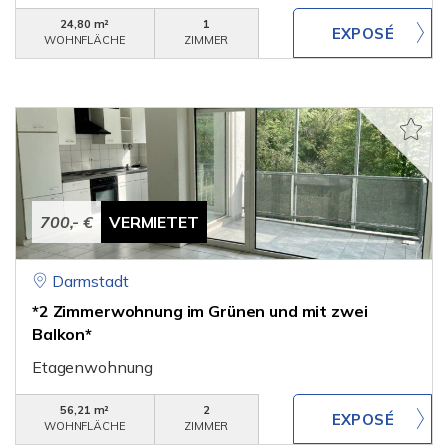
24,80 m²
1
WOHNFLÄCHE
ZIMMER
700,- €
VERMIETET
Darmstadt
*2 Zimmerwohnung im Grünen und mit zwei
Balkon*
Etagenwohnung
56,21 m²
2
WOHNFLÄCHE
ZIMMER