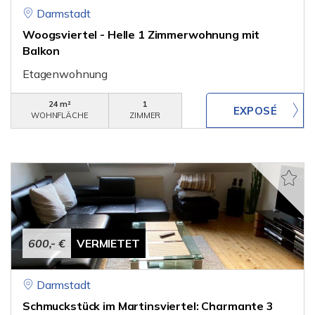
Darmstadt
Woogsviertel - Helle 1 Zimmerwohnung mit
Balkon
Etagenwohnung
24 m²
1
WOHNFLÄCHE
ZIMMER
600,- €
VERMIETET
Darmstadt
Schmuckstück im Martinsviertel: Charmante 3