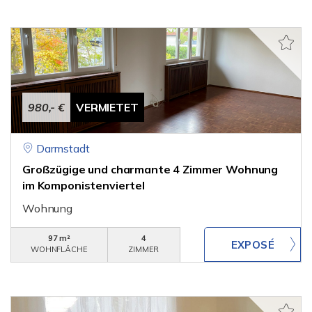
980,- €
VERMIETET
Darmstadt
Großzügige und charmante 4 Zimmer Wohnung
im Komponistenviertel
Wohnung
97 m²
4
WOHNFLÄCHE
ZIMMER