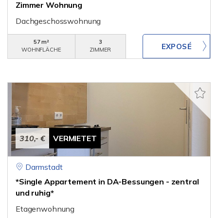
Zimmer Wohnung
Dachgeschosswohnung
57 m²
3
WOHNFLÄCHE
ZIMMER
310,- €
VERMIETET
Darmstadt
*Single Appartement in DA-Bessungen - zentral
und ruhig*
Etagenwohnung