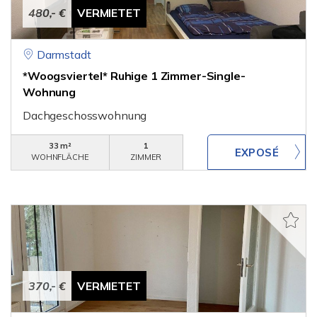
480,- €
VERMIETET
Darmstadt
*Woogsviertel* Ruhige 1 Zimmer-Single-
Wohnung
Dachgeschosswohnung
33 m²
1
WOHNFLÄCHE
ZIMMER
370,- €
VERMIETET