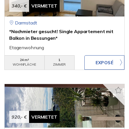
340,- €
VERMIETET
Darmstadt
*Nachmieter gesucht! Single Appartement mit
Balkon in Bessungen*
Etagenwohnung
24 m²
1
WOHNFLÄCHE
ZIMMER
920,- €
VERMIETET