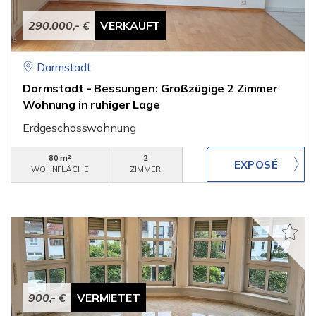
290.000,- €
VERKAUFT
Darmstadt
Darmstadt - Bessungen: Großzügige 2 Zimmer
Wohnung in ruhiger Lage
Erdgeschosswohnung
80 m²
2
WOHNFLÄCHE
ZIMMER
900,- €
VERMIETET