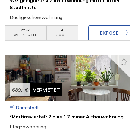
WG geeignete 4 Zimmerwohnung mitten in der
Stadtmitte
Dachgeschosswohnung
72 m²
4
WOHNFLÄCHE
ZIMMER
689,- €
VERMIETET
Darmstadt
*Martinsviertel* 2 plus 1 Zimmer Altbauwohnung
Etagenwohnung