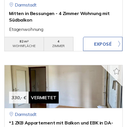
Darmstadt
Mitten in Bessungen - 4 Zimmer Wohnung mit
Südbalkon
Etagenwohnung
82 m²
4
WOHNFLÄCHE
ZIMMER
330,- €
VERMIETET
Darmstadt
*1 ZKB Appartement mit Balkon und EBK in DA-