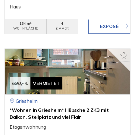
Haus
134 m²
4
WOHNFLÄCHE
ZIMMER
690,- €
VERMIETET
Griesheim
*Wohnen in Griesheim* Hübsche 2 ZKB mit
Balkon, Stellplatz und viel Flair
Etagenwohnung