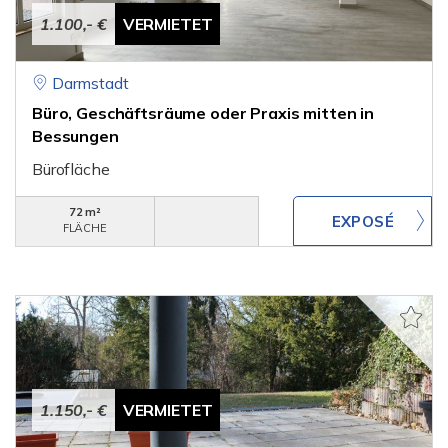
1.100,- €
VERMIETET
Darmstadt
Büro, Geschäftsräume oder Praxis mitten in
Bessungen
Bürofläche
72 m²
FLÄCHE
1.150,- €
VERMIETET