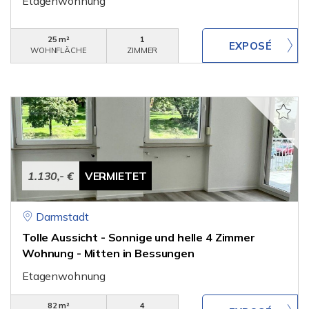
Etagenwohnung
25 m²
1
WOHNFLÄCHE
ZIMMER
1.130,- €
VERMIETET
Darmstadt
Tolle Aussicht - Sonnige und helle 4 Zimmer
Wohnung - Mitten in Bessungen
Etagenwohnung
82 m²
4