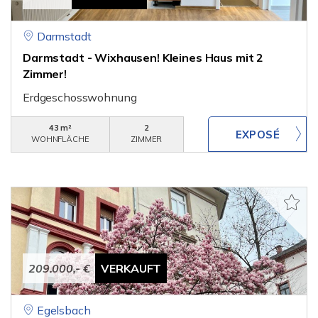
Darmstadt
Darmstadt - Wixhausen! Kleines Haus mit 2
Zimmer!
Erdgeschosswohnung
43 m²
2
WOHNFLÄCHE
ZIMMER
209.000,- €
VERKAUFT
Egelsbach