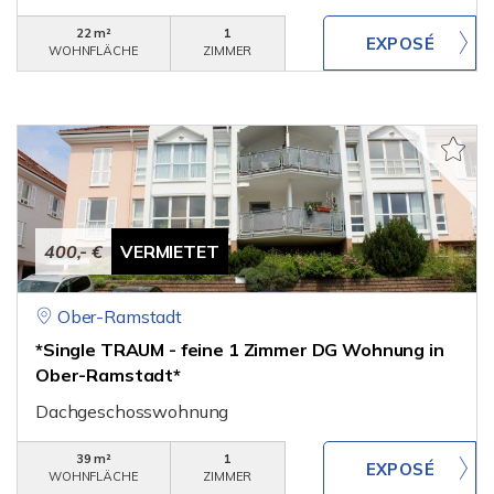
22 m²
1
WOHNFLÄCHE
ZIMMER
400,- €
VERMIETET
Ober-Ramstadt
*Single TRAUM - feine 1 Zimmer DG Wohnung in
Ober-Ramstadt*
Dachgeschosswohnung
39 m²
1
WOHNFLÄCHE
ZIMMER