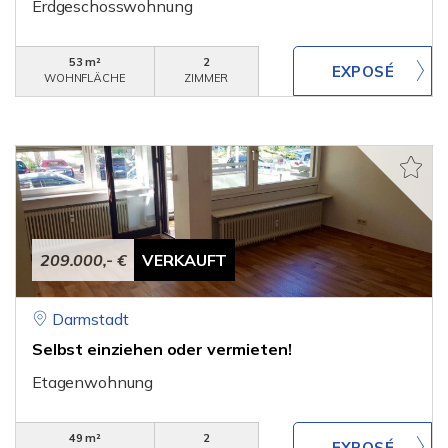
Erdgeschosswohnung
53 m²
2
WOHNFLÄCHE
ZIMMER
209.000,- €
VERKAUFT
Darmstadt
Selbst einziehen oder vermieten!
Etagenwohnung
49 m²
2