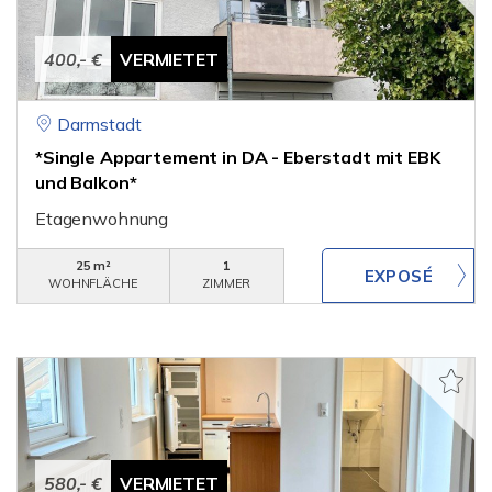
400,- €
VERMIETET
Darmstadt
*Single Appartement in DA - Eberstadt mit EBK
und Balkon*
Etagenwohnung
25 m²
1
WOHNFLÄCHE
ZIMMER
580,- €
VERMIETET