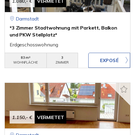
1.080,- €
VERMIETET
Darmstadt
*3 Zimmer Stadtwohnung mit Parkett, Balkon
und PKW Stellplatz*
Erdgeschosswohnung
83 m²
3
WOHNFLÄCHE
ZIMMER
1.150,- €
VERMIETET