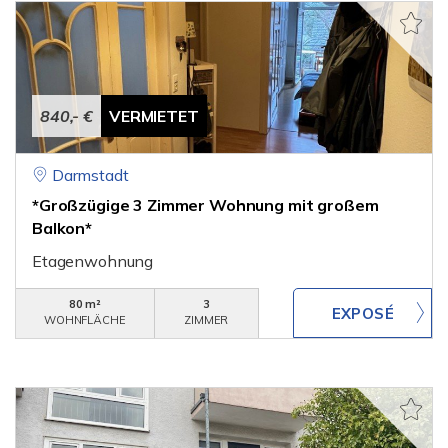
840,- €
VERMIETET
Darmstadt
*Großzügige 3 Zimmer Wohnung mit großem
Balkon*
Etagenwohnung
80 m²
3
WOHNFLÄCHE
ZIMMER