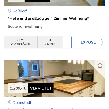
Roßdorf
*Helle und großzügige 4 Zimmer Wohnung*
Souterrainwohnung
82 m²
4
WOHNFLÄCHE
ZIMMER
1.200,- €
VERMIETET
Darmstadt