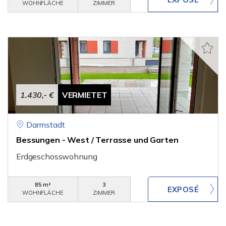
WOHNFLÄCHE
ZIMMER
1.430,- €
VERMIETET
Darmstadt
Bessungen - West / Terrasse und Garten
Erdgeschosswohnung
85 m²
3
WOHNFLÄCHE
ZIMMER