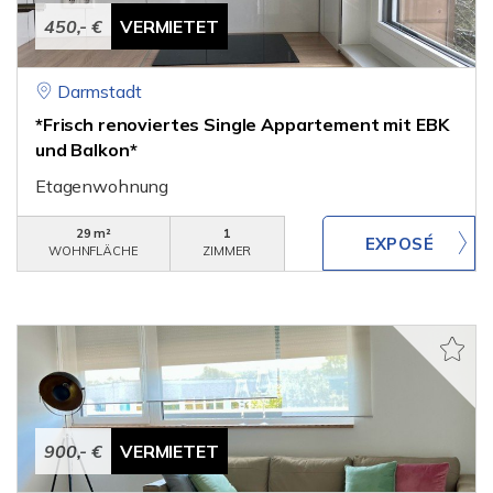
450,- €
VERMIETET
Darmstadt
*Frisch renoviertes Single Appartement mit EBK
und Balkon*
Etagenwohnung
29 m²
1
WOHNFLÄCHE
ZIMMER
900,- €
VERMIETET