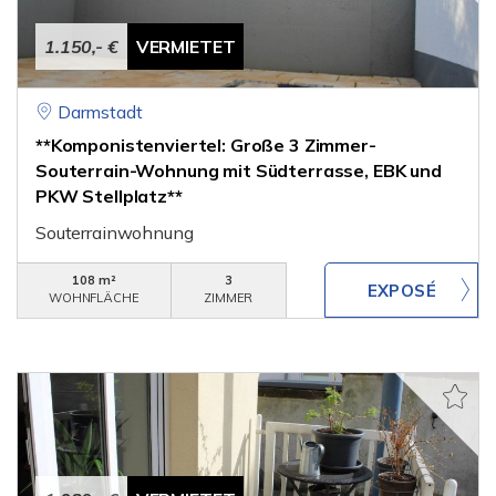
1.150,- €
VERMIETET
Darmstadt
**Komponistenviertel: Große 3 Zimmer-
Souterrain-Wohnung mit Südterrasse, EBK und
PKW Stellplatz**
Souterrainwohnung
108 m²
3
WOHNFLÄCHE
ZIMMER