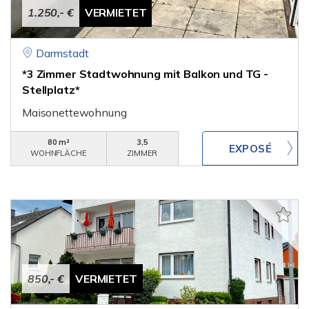
1.250,- €
VERMIETET
Darmstadt
*3 Zimmer Stadtwohnung mit Balkon und TG -
Stellplatz*
Maisonettewohnung
80 m²
3,5
WOHNFLÄCHE
ZIMMER
850,- €
VERMIETET