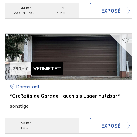
44 m²
1
WOHNFLÄCHE
ZIMMER
290,- €
VERMIETET
Darmstadt
*Großzügige Garage - auch als Lager nutzbar*
sonstige
58 m²
FLÄCHE