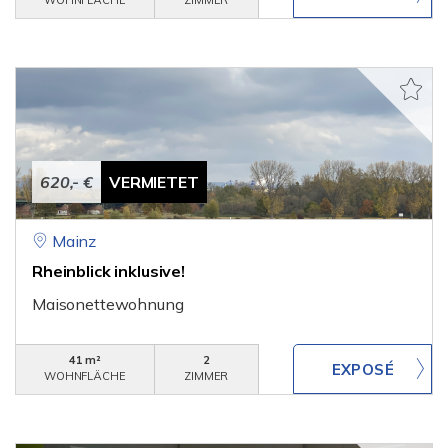
WOHNFLÄCHE
ZIMMER
620,- €
VERMIETET
Mainz
Rheinblick inklusive!
Maisonettewohnung
41 m²
2
WOHNFLÄCHE
ZIMMER