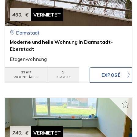
460,- €
VERMIETET
Darmstadt
Moderne und helle Wohnung in Darmstadt-
Eberstadt
Etagenwohnung
29 m²
1
WOHNFLÄCHE
ZIMMER
740,- €
VERMIETET