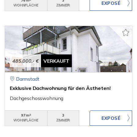
76 m²
3
WOHNFLÄCHE
ZIMMER
485.000,- €
VERKAUFT
Darmstadt
Exklusive Dachwohnung für den Ästheten!
Dachgeschosswohnung
97 m²
3
WOHNFLÄCHE
ZIMMER