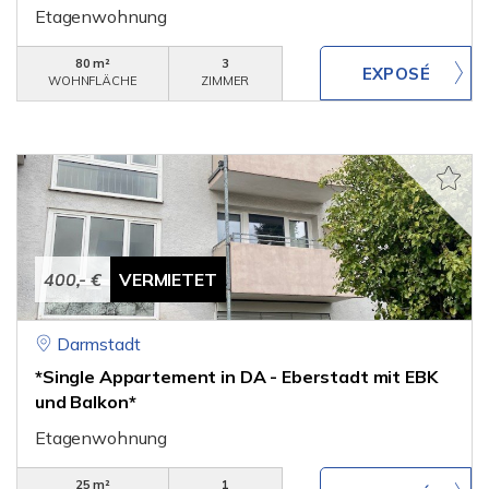
Etagenwohnung
80 m²
3
WOHNFLÄCHE
ZIMMER
400,- €
VERMIETET
Darmstadt
*Single Appartement in DA - Eberstadt mit EBK
und Balkon*
Etagenwohnung
25 m²
1