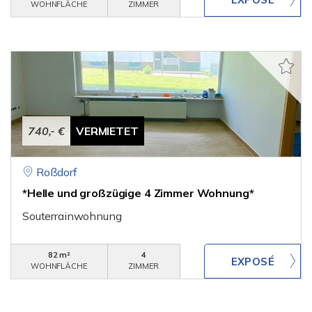
WOHNFLÄCHE
ZIMMER
740,- €
VERMIETET
Roßdorf
*Helle und großzügige 4 Zimmer Wohnung*
Souterrainwohnung
82 m²
4
WOHNFLÄCHE
ZIMMER