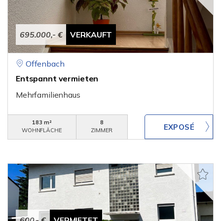
695.000,- €
VERKAUFT
Offenbach
Entspannt vermieten
Mehrfamilienhaus
183 m²
8
WOHNFLÄCHE
ZIMMER
600,- €
VERMIETET