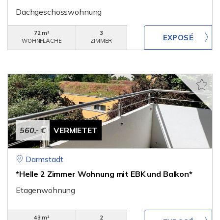
Dachgeschosswohnung
72 m²
3
WOHNFLÄCHE
ZIMMER
560,- €
VERMIETET
Darmstadt
*Helle 2 Zimmer Wohnung mit EBK und Balkon*
Etagenwohnung
43 m²
2