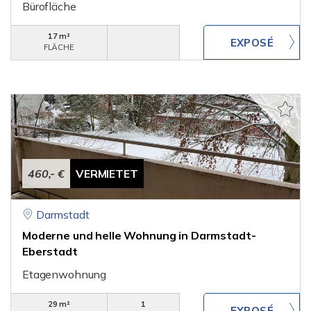
Bürofläche
17 m²
FLÄCHE
460,- €
VERMIETET
Darmstadt
Moderne und helle Wohnung in Darmstadt-
Eberstadt
Etagenwohnung
29 m²
1