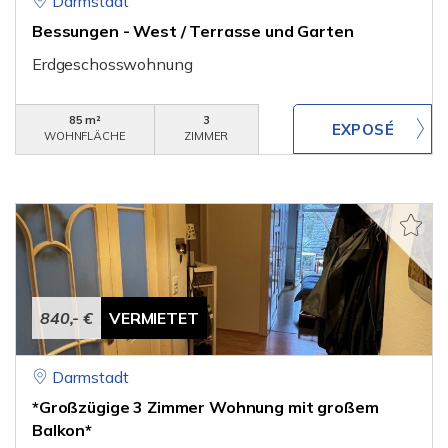
Darmstadt
Bessungen - West / Terrasse und Garten
Erdgeschosswohnung
85 m²
3
WOHNFLÄCHE
ZIMMER
840,- €
VERMIETET
Darmstadt
*Großzügige 3 Zimmer Wohnung mit großem
Balkon*