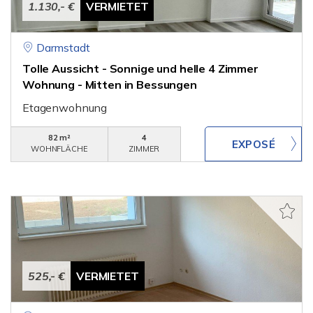
1.130,- €
VERMIETET
Darmstadt
Tolle Aussicht - Sonnige und helle 4 Zimmer
Wohnung - Mitten in Bessungen
Etagenwohnung
82 m²
4
WOHNFLÄCHE
ZIMMER
525,- €
VERMIETET