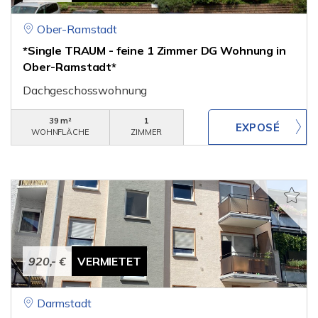
Ober-Ramstadt
*Single TRAUM - feine 1 Zimmer DG Wohnung in
Ober-Ramstadt*
Dachgeschosswohnung
39 m²
1
WOHNFLÄCHE
ZIMMER
920,- €
VERMIETET
Darmstadt