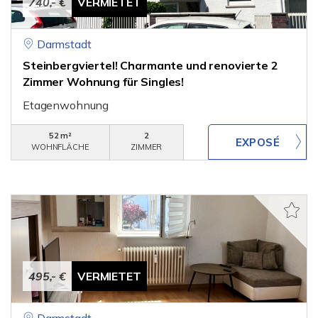
740,- €
VERMIETET
Darmstadt
Steinbergviertel! Charmante und renovierte 2
Zimmer Wohnung für Singles!
Etagenwohnung
52 m²
2
WOHNFLÄCHE
ZIMMER
495,- €
VERMIETET