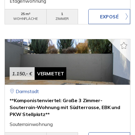
Etagenwohnung
25 m²
1
WOHNFLÄCHE
ZIMMER
1.150,- €
VERMIETET
Darmstadt
**Komponistenviertel: Große 3 Zimmer-
Souterrain-Wohnung mit Südterrasse, EBK und
PKW Stellplatz**
Souterrainwohnung