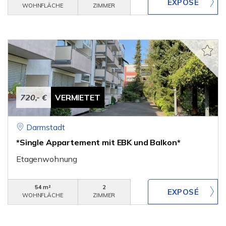
WOHNFLÄCHE
ZIMMER
720,- €
VERMIETET
Darmstadt
*Single Appartement mit EBK und Balkon*
Etagenwohnung
54 m²
2
WOHNFLÄCHE
ZIMMER