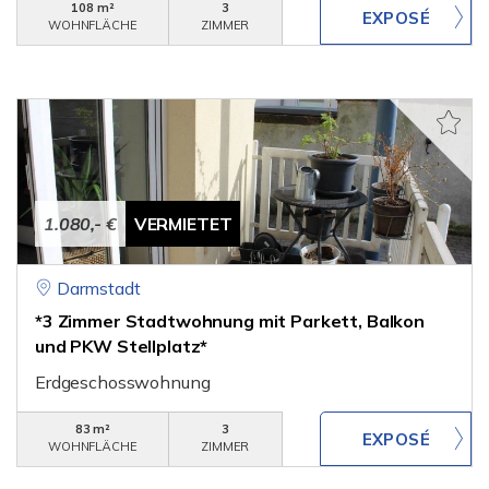
108 m²
3
WOHNFLÄCHE
ZIMMER
1.080,- €
VERMIETET
Darmstadt
*3 Zimmer Stadtwohnung mit Parkett, Balkon
und PKW Stellplatz*
Erdgeschosswohnung
83 m²
3
WOHNFLÄCHE
ZIMMER