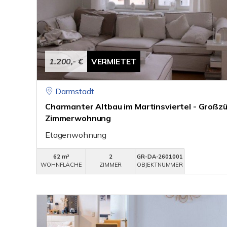
1.200,- €
VERMIETET
Darmstadt
Charmanter Altbau im Martinsviertel - Großzu
Zimmerwohnung
Etagenwohnung
62 m²
2
GR-DA-2601001
WOHNFLÄCHE
ZIMMER
OBJEKTNUMMER