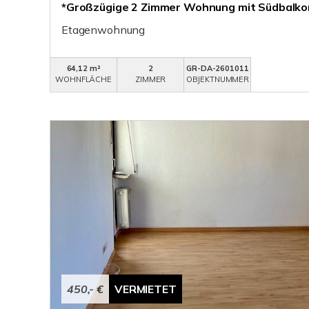
*Großzügige 2 Zimmer Wohnung mit Südbalko
Etagenwohnung
64,12 m²
2
GR-DA-2601011
WOHNFLÄCHE
ZIMMER
OBJEKTNUMMER
450,- €
VERMIETET