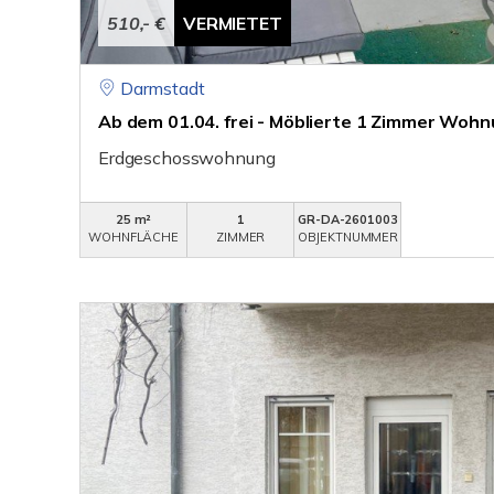
510,- €
VERMIETET
Darmstadt
Ab dem 01.04. frei - Möblierte 1 Zimmer Wohn
Erdgeschosswohnung
25 m²
1
GR-DA-2601003
WOHNFLÄCHE
ZIMMER
OBJEKTNUMMER