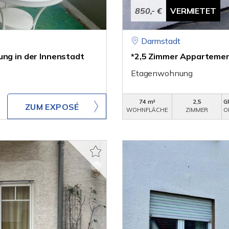
850,- €
VERMIETET
Darmstadt
ung in der Innenstadt
*2,5 Zimmer Appartemen
Etagenwohnung
74 m²
2,5
G
ZUM EXPOSÉ
WOHNFLÄCHE
ZIMMER
O