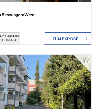
 in Bessungen/West
R-DA-2601007
ZUM EXPOSÉ
BJEKTNUMMER