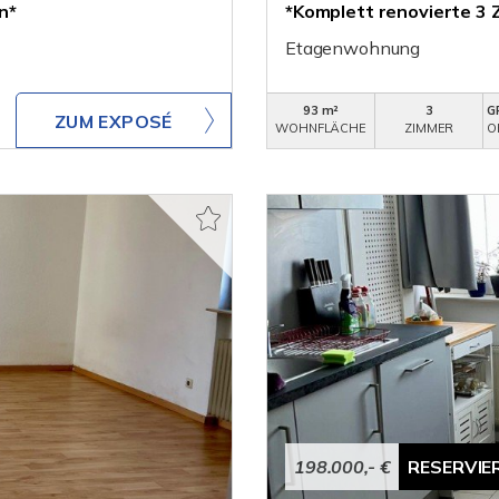
n*
*Komplett renovierte 3
Etagenwohnung
93 m²
3
G
ZUM EXPOSÉ
WOHNFLÄCHE
ZIMMER
O
198.000,- €
RESERVIE