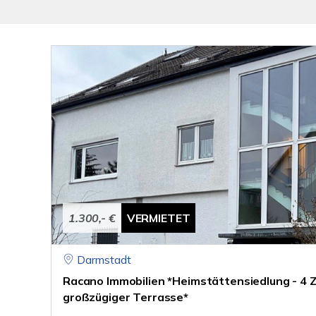
1.300,- €
VERMIETET
Darmstadt
Racano Immobilien *Heimstättensiedlung - 4
großzügiger Terrasse*