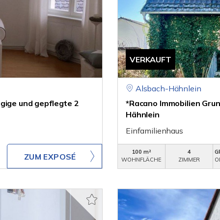
VERKAUFT
Alsbach-Hähnlein
̈gige und gepflegte 2
*Racano Immobilien Grun
Hähnlein
Einfamilienhaus
100 m²
4
G
ZUM EXPOSÉ
WOHNFLÄCHE
ZIMMER
O