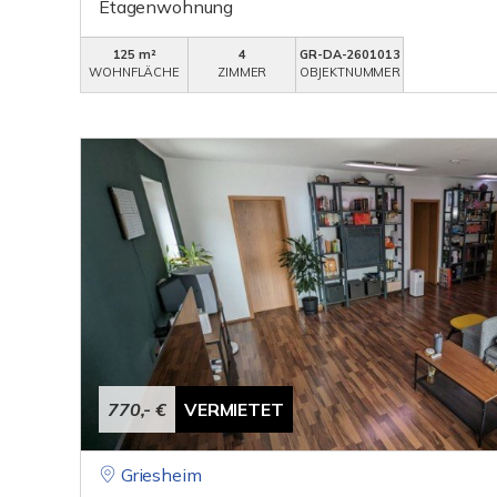
Etagenwohnung
125 m²
4
GR-DA-2601013
WOHNFLÄCHE
ZIMMER
OBJEKTNUMMER
770,- €
VERMIETET
Griesheim