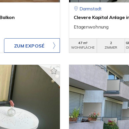
Darmstadt
Balkon
Clevere Kapital Anlage
Etagenwohnung
47 m²
2
G
ZUM EXPOSÉ
WOHNFLÄCHE
ZIMMER
O