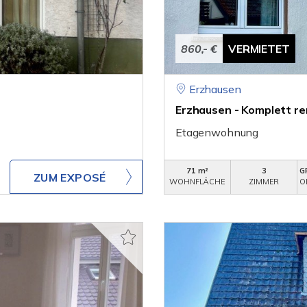
860,- €
VERMIETET
Erzhausen
Erzhausen - Komplett re
Etagenwohnung
71 m²
3
G
ZUM EXPOSÉ
WOHNFLÄCHE
ZIMMER
O