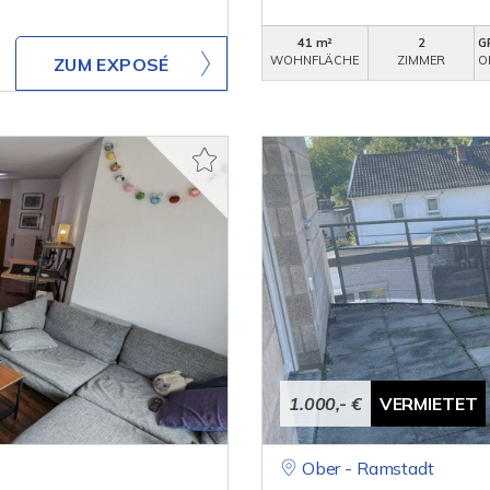
41 m²
2
G
WOHNFLÄCHE
ZIMMER
O
ZUM EXPOSÉ
1.000,- €
VERMIETET
Ober - Ramstadt