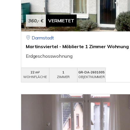
360,- €
VERMIETET
Darmstadt
Martinsviertel - Möblierte 1 Zimmer Wohnung
Erdgeschosswohnung
22 m²
1
GR-DA-2601005
WOHNFLÄCHE
ZIMMER
OBJEKTNUMMER