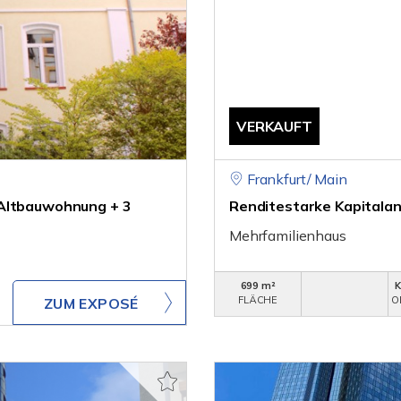
VERKAUFT
Frankfurt/ Main
 Altbauwohnung + 3
Renditestarke Kapitalan
Mehrfamilienhaus
699 m²
FLÄCHE
O
ZUM EXPOSÉ