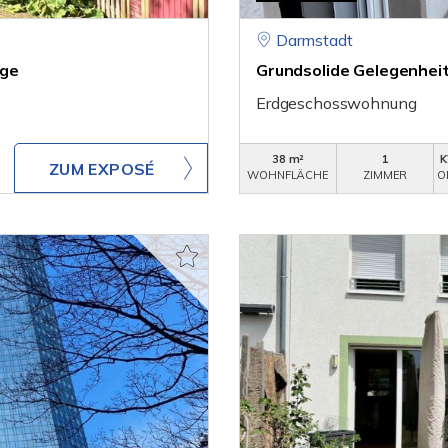
Darmstadt
age
Grundsolide Gelegenheit 
Erdgeschosswohnung
38 m²
1
K
ZUM EXPOSÉ
WOHNFLÄCHE
ZIMMER
O