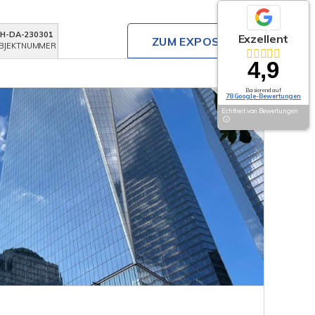
KH-DA-230301
Exzellent
ZUM EXPOSÉ
BJEKTNUMMER
4,9
Basierend auf
78 Google-Bewertungen
Echtheit von Bewertungen