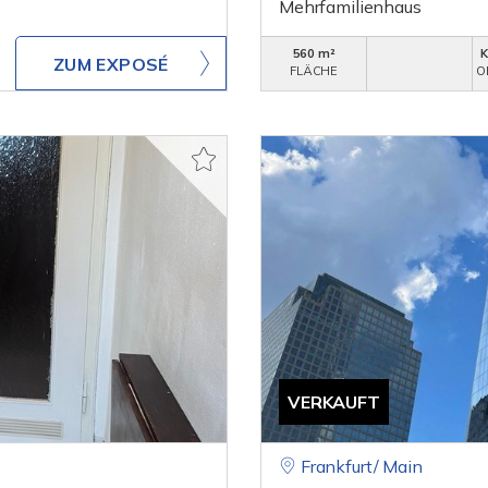
Mehrfamilienhaus
560 m²
ZUM EXPOSÉ
FLÄCHE
O
VERKAUFT
Frankfurt/ Main