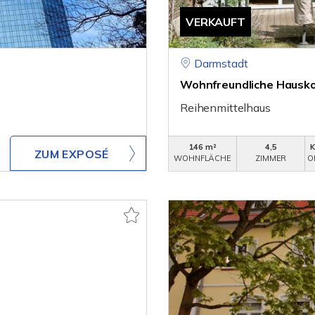
VERKAUFT
Darmstadt
Wohnfreundliche Hauskon
Reihenmittelhaus
146 m²
4,5
ZUM EXPOSÉ
WOHNFLÄCHE
ZIMMER
O