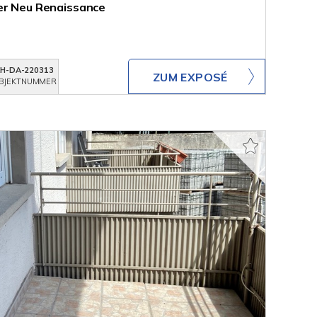
er Neu Renaissance
KH-DA-220313
ZUM EXPOSÉ
BJEKTNUMMER