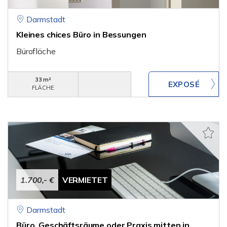
Darmstadt
Kleines chices Büro in Bessungen
Bürofläche
33 m²
FLÄCHE
1.700,- €
VERMIETET
Darmstadt
Büro, Geschäftsräume oder Praxis mitten in