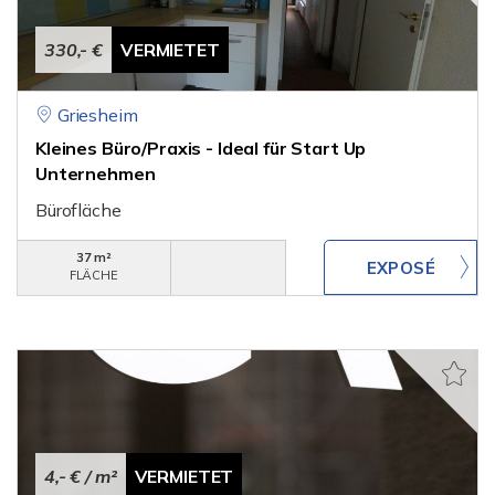
330,- €
VERMIETET
Griesheim
Kleines Büro/Praxis - Ideal für Start Up
Unternehmen
Bürofläche
37 m²
FLÄCHE
4,- €
/ m²
VERMIETET