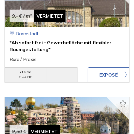
9,- €
/ m²
VERMIETET
Darmstadt
*Ab sofort frei - Gewerbefläche mit flexibler
Raumgestaltung*
Büro / Praxis
216 m²
FLÄCHE
9,50 €
VERMIETET