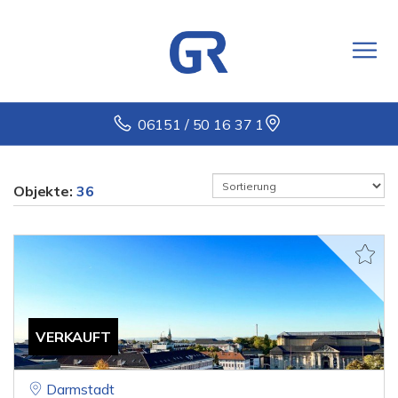
06151 / 50 16 37 1
Objekte:
36
VERKAUFT
Darmstadt