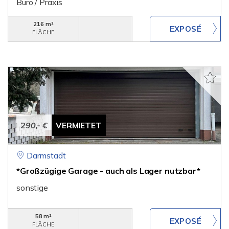
Büro / Praxis
216 m²
FLÄCHE
290,- €
VERMIETET
Darmstadt
*Großzügige Garage - auch als Lager nutzbar*
sonstige
58 m²
FLÄCHE