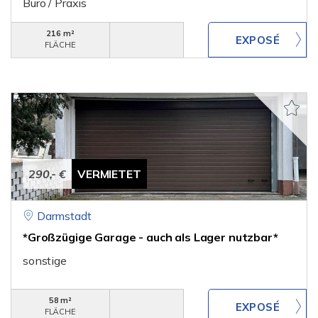
Büro / Praxis
216 m²
FLÄCHE
290,- €
VERMIETET
Darmstadt
*Großzügige Garage - auch als Lager nutzbar*
sonstige
58 m²
FLÄCHE