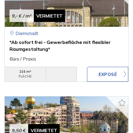
9,- €
/ m²
VERMIETET
Darmstadt
*Ab sofort frei - Gewerbefläche mit flexibler
Raumgestaltung*
Büro / Praxis
216 m²
FLÄCHE
9,50 €
VERMIETET