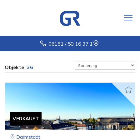
06151 / 50 16 37 1
Objekte:
36
VERKAUFT
Darmstadt