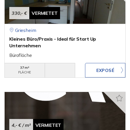
330,- €
VERMIETET
Griesheim
Kleines Büro/Praxis - Ideal für Start Up
Unternehmen
Bürofläche
37 m²
FLÄCHE
4,- €
/ m²
VERMIETET