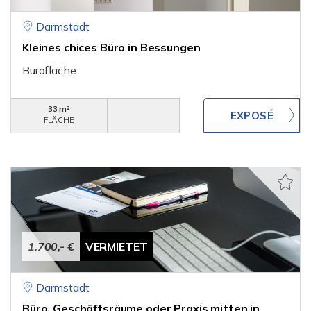
Darmstadt
Kleines chices Büro in Bessungen
Bürofläche
33 m²
FLÄCHE
1.700,- €
VERMIETET
Darmstadt
Büro, Geschäftsräume oder Praxis mitten in