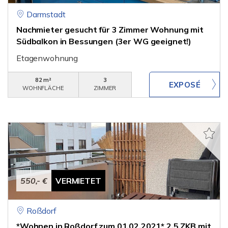
Darmstadt
Nachmieter gesucht für 3 Zimmer Wohnung mit
Südbalkon in Bessungen (3er WG geeignet!)
Etagenwohnung
82 m²
3
WOHNFLÄCHE
ZIMMER
550,- €
VERMIETET
Roßdorf
*Wohnen in Roßdorf zum 01.02.2021* 2,5 ZKB mit