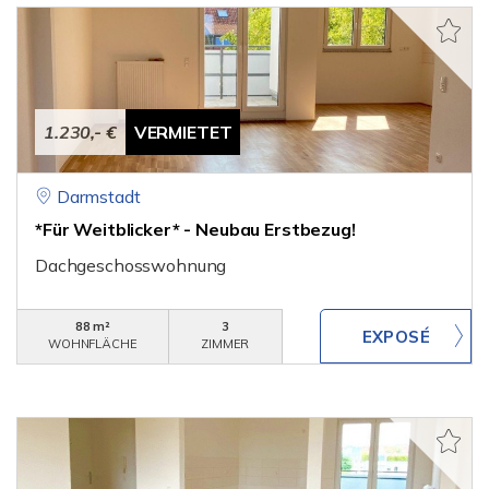
1.230,- €
VERMIETET
Darmstadt
*Für Weitblicker* - Neubau Erstbezug!
Dachgeschosswohnung
88 m²
3
WOHNFLÄCHE
ZIMMER