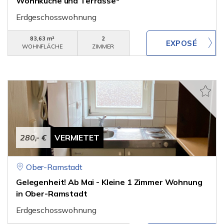
Wohnküche und Terrasse*
Erdgeschosswohnung
83,63 m²
2
WOHNFLÄCHE
ZIMMER
280,- €
VERMIETET
Ober-Ramstadt
Gelegenheit! Ab Mai - Kleine 1 Zimmer Wohnung
in Ober-Ramstadt
Erdgeschosswohnung