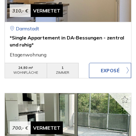
310,- €
VERMIETET
Darmstadt
*Single Appartement in DA-Bessungen - zentral
und ruhig*
Etagenwohnung
24,80 m²
1
WOHNFLÄCHE
ZIMMER
700,- €
VERMIETET