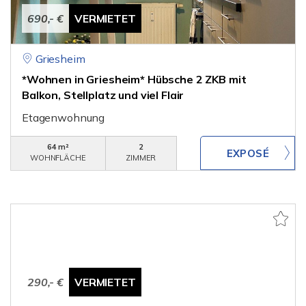
690,- €
VERMIETET
Griesheim
*Wohnen in Griesheim* Hübsche 2 ZKB mit
Balkon, Stellplatz und viel Flair
Etagenwohnung
64 m²
2
WOHNFLÄCHE
ZIMMER
290,- €
VERMIETET