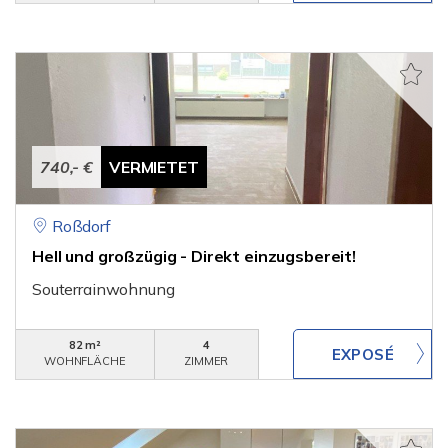
740,- €
VERMIETET
Roßdorf
Hell und großzügig - Direkt einzugsbereit!
Souterrainwohnung
82 m²
4
WOHNFLÄCHE
ZIMMER