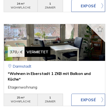
24 m²
1
WOHNFLÄCHE
ZIMMER
370,- €
VERMIETET
Darmstadt
*Wohnen in Eberstadt 1 ZKB mit Balkon und
Küche*
Etagenwohnung
25 m²
1
WOHNFLÄCHE
ZIMMER