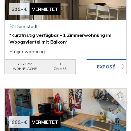
310,- €
VERMIETET
Darmstadt
*Kurzfristig verfügbar - 1 Zimmerwohnung im
Woogsviertel mit Balkon*
Etagenwohnung
23,70 m²
1
WOHNFLÄCHE
ZIMMER
900,- €
VERMIETET