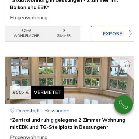
*Stadtwohnung in Bessungen - 2 Zimmer mit
Balkon und EBK*
Etagenwohnung
67 m²
2
WOHNFLÄCHE
ZIMMER
900,- €
VERMIETET
Darmstadt - Bessungen
*Zentral und ruhig gelegene 2 Zimmer Wohnung
mit EBK und TG-Stellplatz in Bessungen*
Etagenwohnung