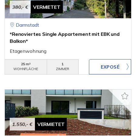
380,- €
VERMIETET
Darmstadt
*Renoviertes Single Appartement mit EBK und
Balkon*
Etagenwohnung
25 m²
1
WOHNFLÄCHE
ZIMMER
1.550,- €
VERMIETET