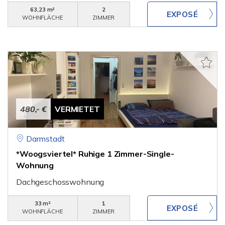
63,23 m²
2
WOHNFLÄCHE
ZIMMER
480,- €
VERMIETET
Darmstadt
*Woogsviertel* Ruhige 1 Zimmer-Single-
Wohnung
Dachgeschosswohnung
33 m²
1
WOHNFLÄCHE
ZIMMER