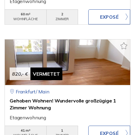
Etagenwohnung
60 m²
2
WOHNFLÄCHE
ZIMMER
820,- €
VERMIETET
Frankfurt/ Main
Gehoben Wohnen! Wundervolle großzügige 1
Zimmer Wohnung
Etagenwohnung
41 m²
1