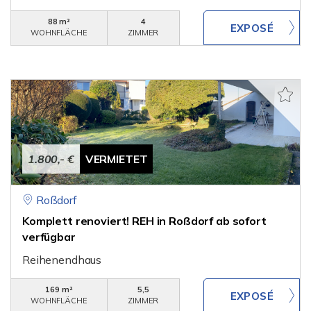
88 m²
4
WOHNFLÄCHE
ZIMMER
1.800,- €
VERMIETET
Roßdorf
Komplett renoviert! REH in Roßdorf ab sofort
verfügbar
Reihenendhaus
169 m²
5,5
WOHNFLÄCHE
ZIMMER