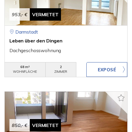
953,- €
VERMIETET
Darmstadt
Leben über den Dingen
Dachgeschosswohnung
68 m²
2
WOHNFLÄCHE
ZIMMER
850,- €
VERMIETET