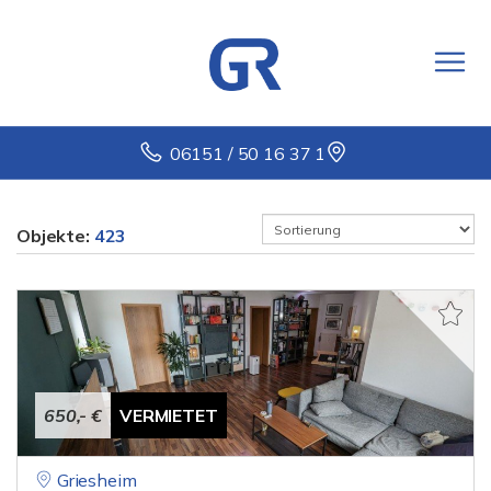
06151 / 50 16 37 1
Objekte:
423
650,- €
VERMIETET
Griesheim