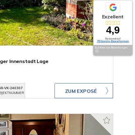
Exzellent
4,9
Basierend auf
78 Google-Bewertungen
Echtheit von Bewertungen
higer Innenstadt Lage
GR-VK-240307
ZUM EXPOSÉ
BJEKTNUMMER