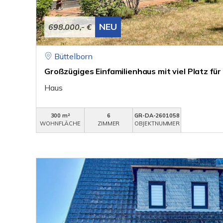
NEU
698.000,- €
Büttelborn
Großzügiges Einfamilienhaus mit viel Platz für
Haus
300 m²
6
GR-DA-2601058
WOHNFLÄCHE
ZIMMER
OBJEKTNUMMER