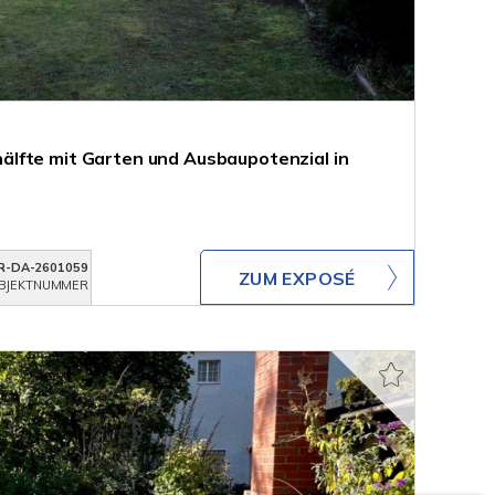
lfte mit Garten und Ausbaupotenzial in
R-DA-2601059
ZUM EXPOSÉ
BJEKTNUMMER