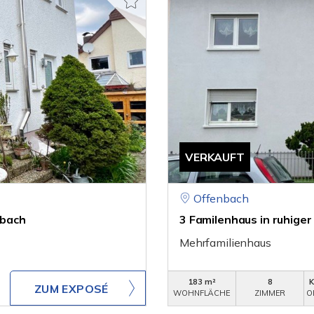
VERKAUFT
Offenbach
sbach
3 Familenhaus in ruhiger
Mehrfamilienhaus
183 m²
8
ZUM EXPOSÉ
WOHNFLÄCHE
ZIMMER
O