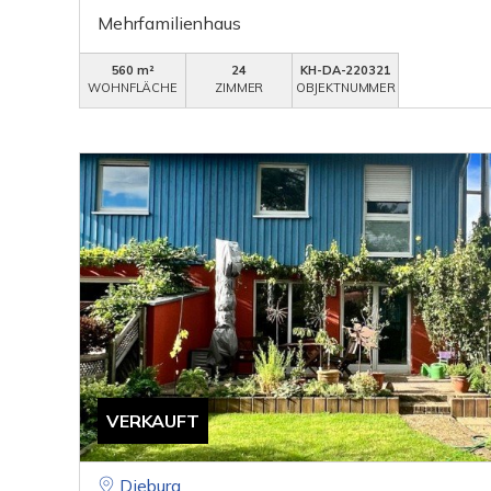
Mehrfamilienhaus
560 m²
24
KH-DA-220321
WOHNFLÄCHE
ZIMMER
OBJEKTNUMMER
VERKAUFT
Dieburg