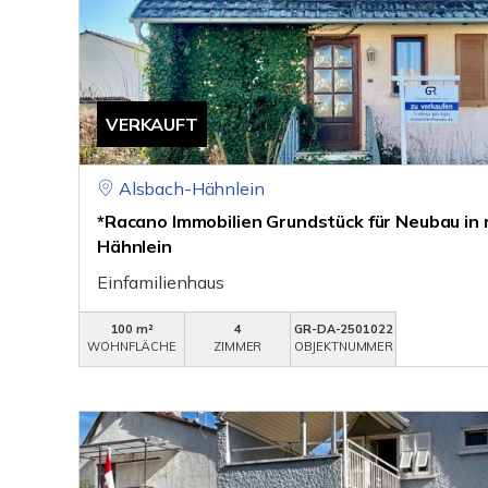
VERKAUFT
Alsbach-Hähnlein
*Racano Immobilien Grundstück für Neubau in 
Hähnlein
Einfamilienhaus
100 m²
4
GR-DA-2501022
WOHNFLÄCHE
ZIMMER
OBJEKTNUMMER