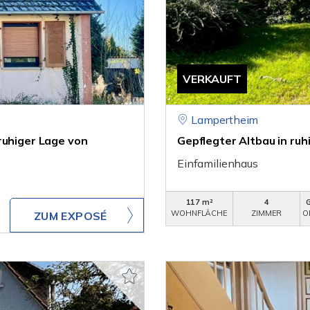
VERKAUFT
Lampertheim
ruhiger Lage von
Gepflegter Altbau in ru
Einfamilienhaus
117 m²
4
WOHNFLÄCHE
ZIMMER
O
ZUM EXPOSÉ