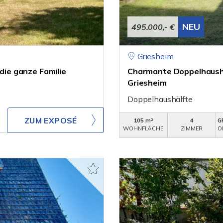
NEU
495.000,- €
Griesheim
 die ganze Familie
Charmante Doppelhaushä
Griesheim
Doppelhaushälfte
ZUM EXPOSÉ
105 m²
4
G
WOHNFLÄCHE
ZIMMER
O