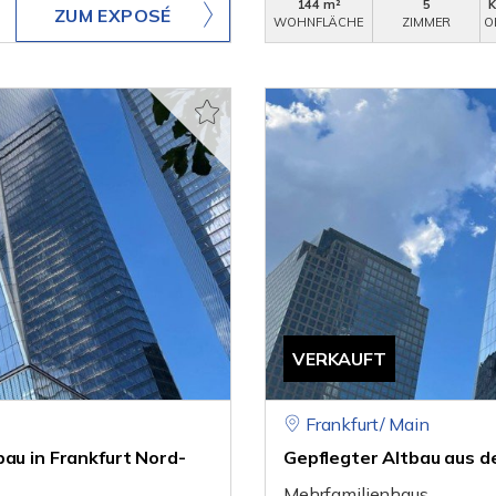
144 m²
5
ZUM EXPOSÉ
WOHNFLÄCHE
ZIMMER
O
VERKAUFT
Frankfurt/ Main
au in Frankfurt Nord-
Gepflegter Altbau aus d
Mehrfamilienhaus