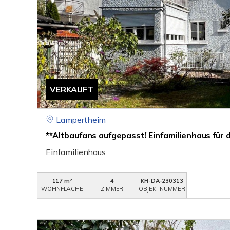
VERKAUFT
Lampertheim
**Altbaufans aufgepasst! Einfamilienhaus für di
Einfamilienhaus
117 m²
4
KH-DA-230313
WOHNFLÄCHE
ZIMMER
OBJEKTNUMMER