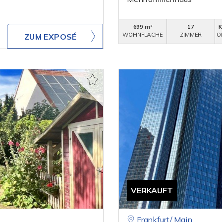
699 m²
17
WOHNFLÄCHE
ZIMMER
O
ZUM EXPOSÉ
VERKAUFT
Frankfurt/ Main