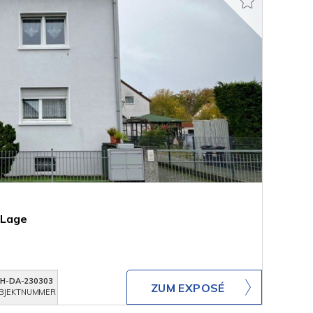
 Lage
KH-DA-230303
ZUM EXPOSÉ
BJEKTNUMMER