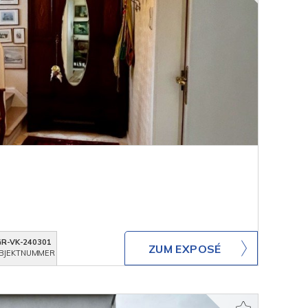
GR-VK-240301
ZUM EXPOSÉ
BJEKTNUMMER