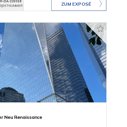
KH-DA-220318
ZUM EXPOSÉ
BJEKTNUMMER
er Neu Renaissance