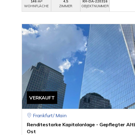
146 m²
4,5
KH-DA-220316
WOHNFLÄCHE
ZIMMER
OBJEKTNUMMER
VERKAUFT
Frankfurt/ Main
Renditestarke Kapitalanlage - Gepflegter Altb
Ost