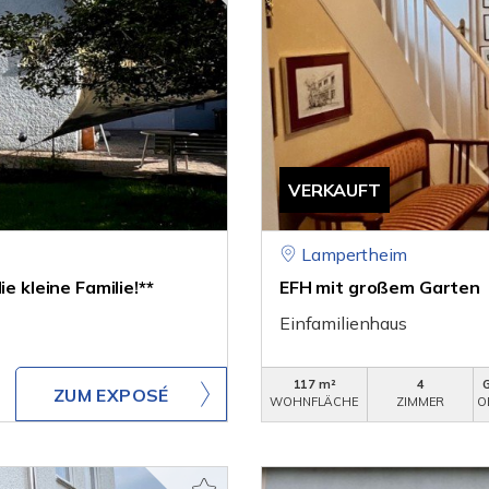
VERKAUFT
Lampertheim
e kleine Familie!**
EFH mit großem Garten
Einfamilienhaus
117 m²
4
ZUM EXPOSÉ
WOHNFLÄCHE
ZIMMER
O