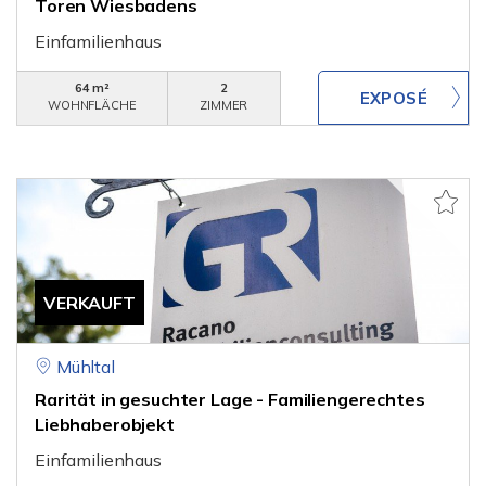
Toren Wiesbadens
Einfamilienhaus
64 m²
2
WOHNFLÄCHE
ZIMMER
VERKAUFT
Mühltal
Rarität in gesuchter Lage - Familiengerechtes
Liebhaberobjekt
Einfamilienhaus