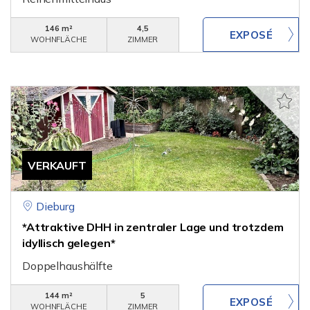
146 m²
4,5
WOHNFLÄCHE
ZIMMER
VERKAUFT
Dieburg
*Attraktive DHH in zentraler Lage und trotzdem
idyllisch gelegen*
Doppelhaushälfte
144 m²
5
WOHNFLÄCHE
ZIMMER