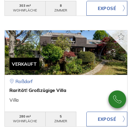
303 m²
8
WOHNFLÄCHE
ZIMMER
VERKAUFT
Roßdorf
Rarität! Großzügige Villa
Villa
280 m²
5
WOHNFLÄCHE
ZIMMER