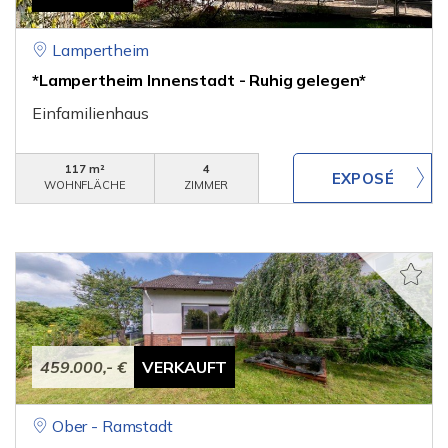
Lampertheim
*Lampertheim Innenstadt - Ruhig gelegen*
Einfamilienhaus
117 m²
4
WOHNFLÄCHE
ZIMMER
459.000,- €
VERKAUFT
Ober - Ramstadt