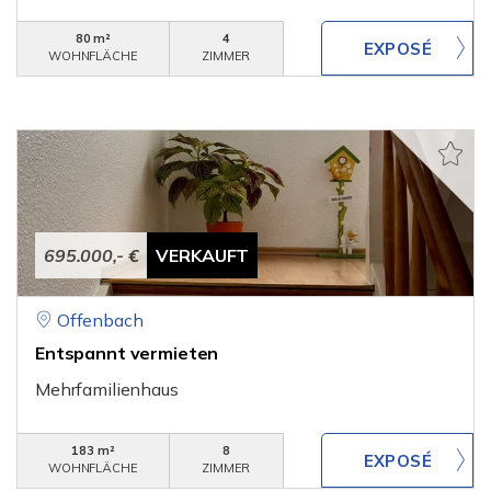
80 m²
4
WOHNFLÄCHE
ZIMMER
695.000,- €
VERKAUFT
Offenbach
Entspannt vermieten
Mehrfamilienhaus
183 m²
8
WOHNFLÄCHE
ZIMMER