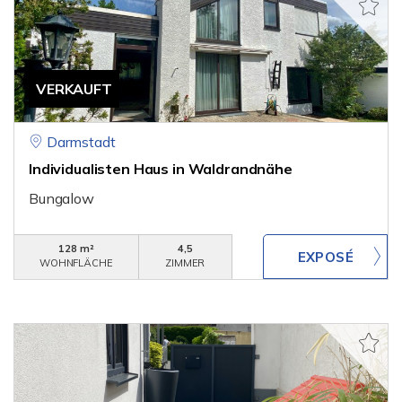
VERKAUFT
Darmstadt
Individualisten Haus in Waldrandnähe
Bungalow
128 m²
4,5
WOHNFLÄCHE
ZIMMER