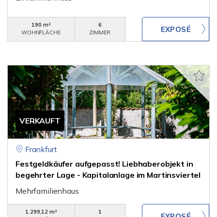
190 m²
6
WOHNFLÄCHE
ZIMMER
VERKAUFT
Frankfurt
Festgeldkäufer aufgepasst! Liebhaberobjekt in
begehrter Lage - Kapitalanlage im Martinsviertel
Mehrfamilienhaus
1.299,12 m²
1