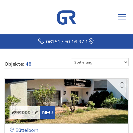
06151 / 50 16 37 1
Objekte:
48
NEU
698.000,- €
Büttelborn