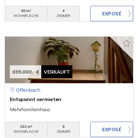
80 m²
4
WOHNFLÄCHE
ZIMMER
695.000,- €
VERKAUFT
Offenbach
Entspannt vermieten
Mehrfamilienhaus
183 m²
8
WOHNFLÄCHE
ZIMMER