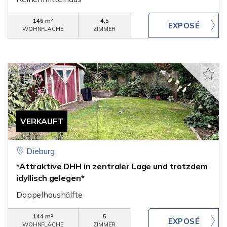
146 m²
4,5
WOHNFLÄCHE
ZIMMER
VERKAUFT
Dieburg
*Attraktive DHH in zentraler Lage und trotzdem
idyllisch gelegen*
Doppelhaushälfte
144 m²
5
WOHNFLÄCHE
ZIMMER