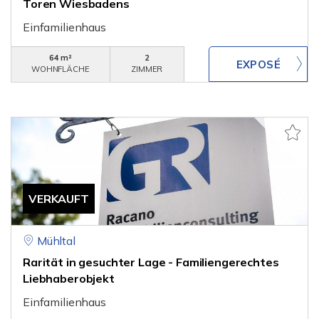
Toren Wiesbadens
Einfamilienhaus
64 m²
2
WOHNFLÄCHE
ZIMMER
VERKAUFT
Mühltal
Rarität in gesuchter Lage - Familiengerechtes
Liebhaberobjekt
Einfamilienhaus