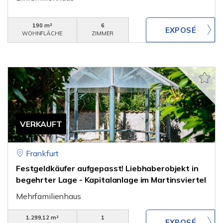
190 m²
6
WOHNFLÄCHE
ZIMMER
VERKAUFT
Frankfurt
Festgeldkäufer aufgepasst! Liebhaberobjekt in
begehrter Lage - Kapitalanlage im Martinsviertel
Mehrfamilienhaus
1.299,12 m²
1