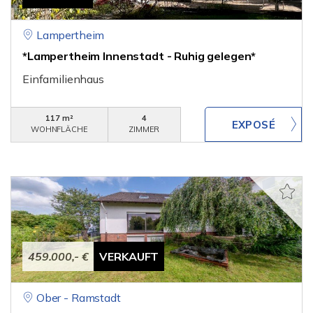
Lampertheim
*Lampertheim Innenstadt - Ruhig gelegen*
Einfamilienhaus
117 m²
4
WOHNFLÄCHE
ZIMMER
459.000,- €
VERKAUFT
Ober - Ramstadt