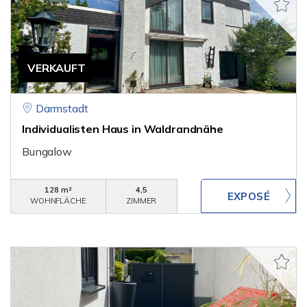
VERKAUFT
Darmstadt
Individualisten Haus in Waldrandnähe
Bungalow
128 m²
4,5
WOHNFLÄCHE
ZIMMER