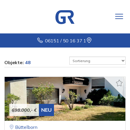
06151 / 50 16 37 1
Objekte:
48
NEU
698.000,- €
Büttelborn