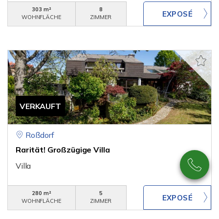
303 m²
8
WOHNFLÄCHE
ZIMMER
VERKAUFT
Roßdorf
Rarität! Großzügige Villa
Villa
280 m²
5
WOHNFLÄCHE
ZIMMER