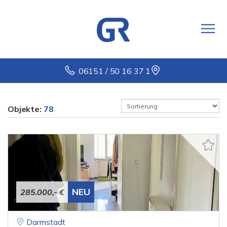
06151 / 50 16 37 1
Objekte:
78
NEU
285.000,- €
Darmstadt