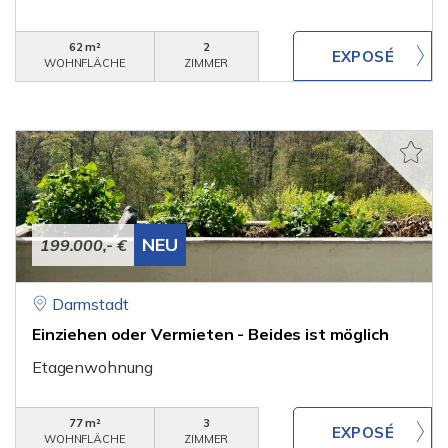
62 m²
2
WOHNFLÄCHE
ZIMMER
NEU
199.000,- €
Darmstadt
Einziehen oder Vermieten - Beides ist möglich
Etagenwohnung
77 m²
3
WOHNFLÄCHE
ZIMMER