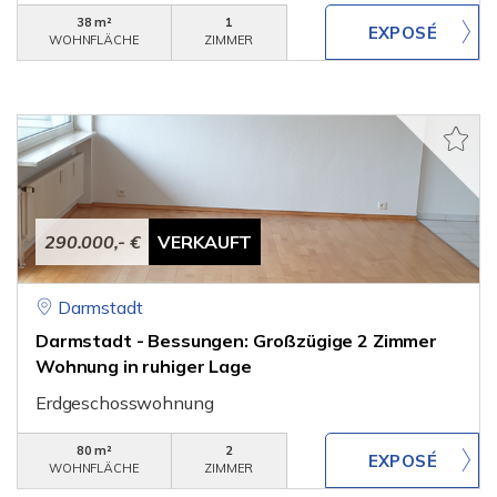
38 m²
1
WOHNFLÄCHE
ZIMMER
290.000,- €
VERKAUFT
Darmstadt
Darmstadt - Bessungen: Großzügige 2 Zimmer
Wohnung in ruhiger Lage
Erdgeschosswohnung
80 m²
2
WOHNFLÄCHE
ZIMMER