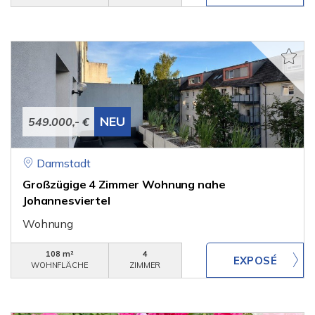
NEU
549.000,- €
Darmstadt
Großzügige 4 Zimmer Wohnung nahe
Johannesviertel
Wohnung
108 m²
4
WOHNFLÄCHE
ZIMMER