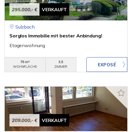
295.000,- €
VERKAUFT
Sulzbach
Sorglos Immobilie mit bester Anbindung!
Etagenwohnung
75 m²
3,5
WOHNFLÄCHE
ZIMMER
209.000,- €
VERKAUFT