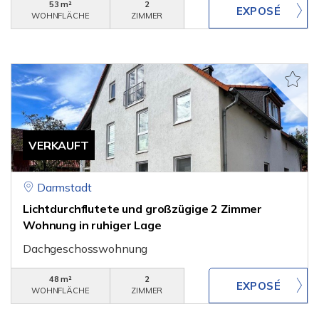
53 m²
2
WOHNFLÄCHE
ZIMMER
VERKAUFT
Darmstadt
Lichtdurchflutete und großzügige 2 Zimmer
Wohnung in ruhiger Lage
Dachgeschosswohnung
48 m²
2
WOHNFLÄCHE
ZIMMER