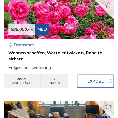
NEU
585.000,- €
Darmstadt
Wohnen schaffen, Werte entwickeln, Rendite
sichern!
Erdgeschosswohnung
200 m²
9
WOHNFLÄCHE
ZIMMER