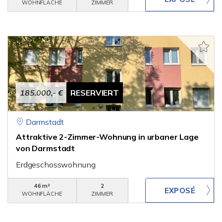
WOHNFLÄCHE
ZIMMER
185.000,- €
RESERVIERT
Darmstadt
Attraktive 2-Zimmer-Wohnung in urbaner Lage
von Darmstadt
Erdgeschosswohnung
46 m²
2
WOHNFLÄCHE
ZIMMER