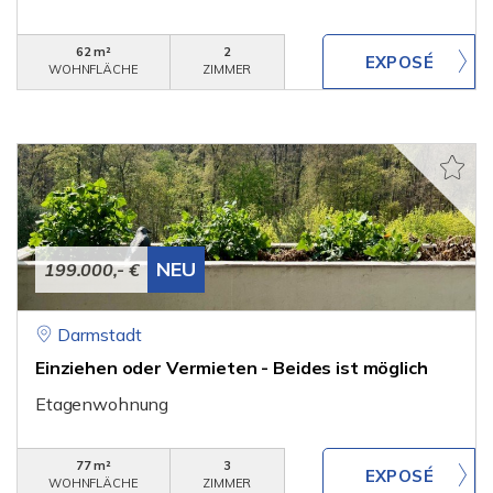
62 m²
2
WOHNFLÄCHE
ZIMMER
NEU
199.000,- €
Darmstadt
Einziehen oder Vermieten - Beides ist möglich
Etagenwohnung
77 m²
3
WOHNFLÄCHE
ZIMMER