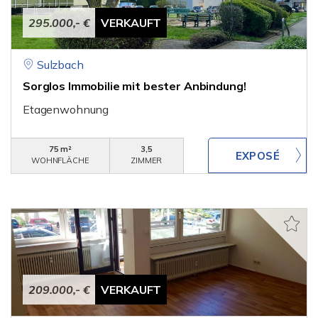
295.000,- €
VERKAUFT
Sulzbach
Sorglos Immobilie mit bester Anbindung!
Etagenwohnung
75 m²
3,5
WOHNFLÄCHE
ZIMMER
209.000,- €
VERKAUFT