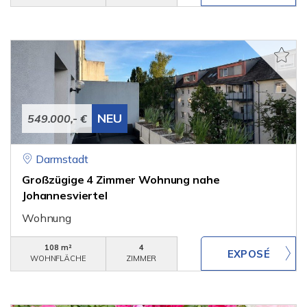
NEU
549.000,- €
Darmstadt
Großzügige 4 Zimmer Wohnung nahe
Johannesviertel
Wohnung
108 m²
4
WOHNFLÄCHE
ZIMMER