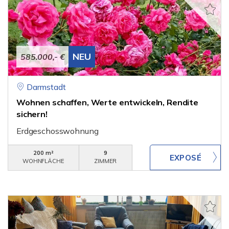
NEU
585.000,- €
Darmstadt
Wohnen schaffen, Werte entwickeln, Rendite
sichern!
Erdgeschosswohnung
200 m²
9
WOHNFLÄCHE
ZIMMER