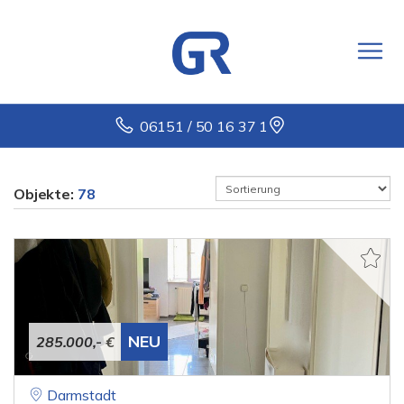
06151 / 50 16 37 1
Objekte:
78
NEU
285.000,- €
Darmstadt