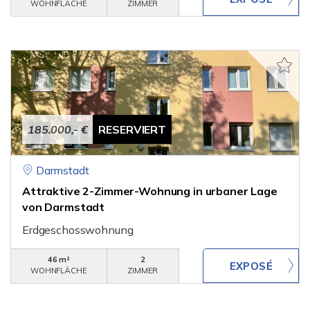
WOHNFLÄCHE
ZIMMER
185.000,- €
RESERVIERT
Darmstadt
Attraktive 2-Zimmer-Wohnung in urbaner Lage
von Darmstadt
Erdgeschosswohnung
46 m²
2
WOHNFLÄCHE
ZIMMER