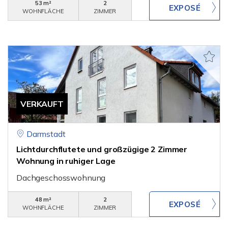
53 m²
2
WOHNFLÄCHE
ZIMMER
VERKAUFT
Darmstadt
Lichtdurchflutete und großzügige 2 Zimmer
Wohnung in ruhiger Lage
Dachgeschosswohnung
48 m²
2
WOHNFLÄCHE
ZIMMER