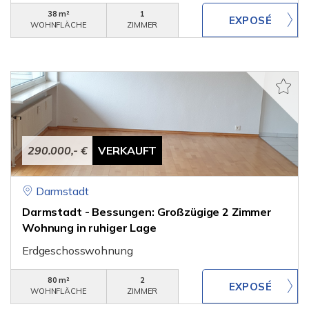
38 m²
1
WOHNFLÄCHE
ZIMMER
290.000,- €
VERKAUFT
Darmstadt
Darmstadt - Bessungen: Großzügige 2 Zimmer
Wohnung in ruhiger Lage
Erdgeschosswohnung
80 m²
2
WOHNFLÄCHE
ZIMMER