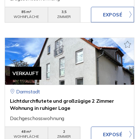
85 m²
3,5
WOHNFLÄCHE
ZIMMER
VERKAUFT
Darmstadt
Lichtdurchflutete und großzügige 2 Zimmer
Wohnung in ruhiger Lage
Dachgeschosswohnung
48 m²
2
WOHNFLÄCHE
ZIMMER