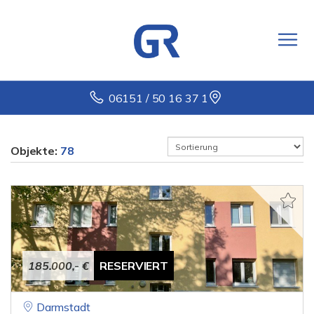
06151 / 50 16 37 1
Objekte:
78
185.000,- €
RESERVIERT
Darmstadt