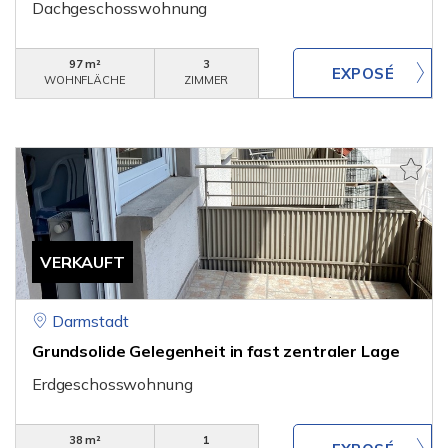
Dachgeschosswohnung
97 m²
3
WOHNFLÄCHE
ZIMMER
VERKAUFT
Darmstadt
Grundsolide Gelegenheit in fast zentraler Lage
Erdgeschosswohnung
38 m²
1