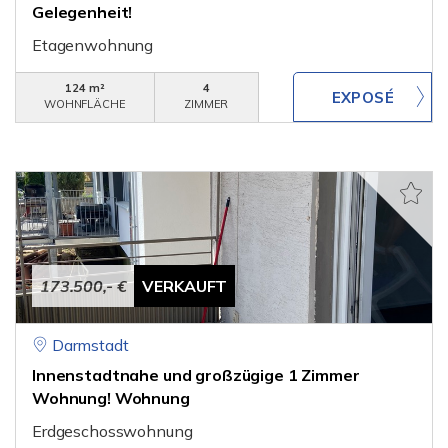
Gelegenheit!
Etagenwohnung
124 m²
4
WOHNFLÄCHE
ZIMMER
173.500,- €
VERKAUFT
Darmstadt
Innenstadtnahe und großzügige 1 Zimmer
Wohnung! Wohnung
Erdgeschosswohnung