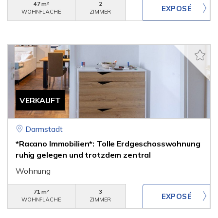
47 m²
2
WOHNFLÄCHE
ZIMMER
VERKAUFT
Darmstadt
*Racano Immobilien*: Tolle Erdgeschosswohnung
ruhig gelegen und trotzdem zentral
Wohnung
71 m²
3
WOHNFLÄCHE
ZIMMER