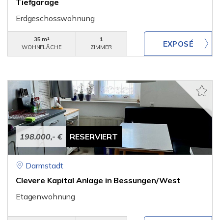
Tiefgarage
Erdgeschosswohnung
35 m²
1
WOHNFLÄCHE
ZIMMER
198.000,- €
RESERVIERT
Darmstadt
Clevere Kapital Anlage in Bessungen/West
Etagenwohnung