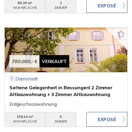
89,39 m²
2
WOHNFLÄCHE
ZIMMER
780.000,- €
VERKAUFT
Darmstadt
Seltene Gelegenheit in Bessungen! 2 Zimmer
Altbauwohnung + 3 Zimmer Altbauwohnung
Erdgeschosswohnung
158,14 m²
5
WOHNFLÄCHE
ZIMMER