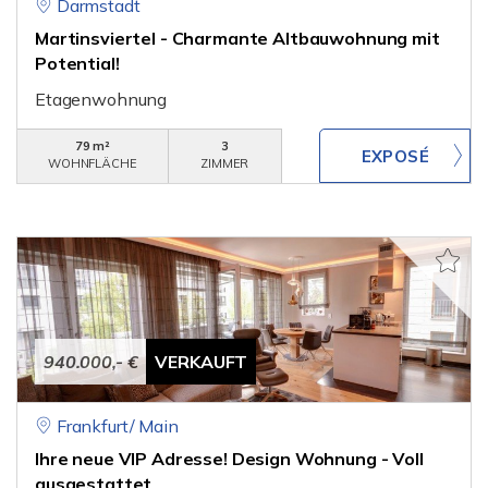
Darmstadt
Martinsviertel - Charmante Altbauwohnung mit
Potential!
Etagenwohnung
79 m²
3
WOHNFLÄCHE
ZIMMER
940.000,- €
VERKAUFT
Frankfurt/ Main
Ihre neue VIP Adresse! Design Wohnung - Voll
ausgestattet