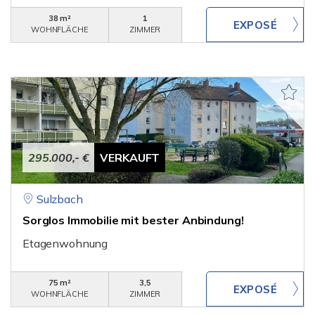
38 m²
1
WOHNFLÄCHE
ZIMMER
295.000,- €
VERKAUFT
Sulzbach
Sorglos Immobilie mit bester Anbindung!
Etagenwohnung
75 m²
3,5
WOHNFLÄCHE
ZIMMER