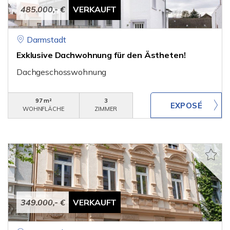
485.000,- €
VERKAUFT
Darmstadt
Exklusive Dachwohnung für den Ästheten!
Dachgeschosswohnung
97 m²
3
WOHNFLÄCHE
ZIMMER
349.000,- €
VERKAUFT