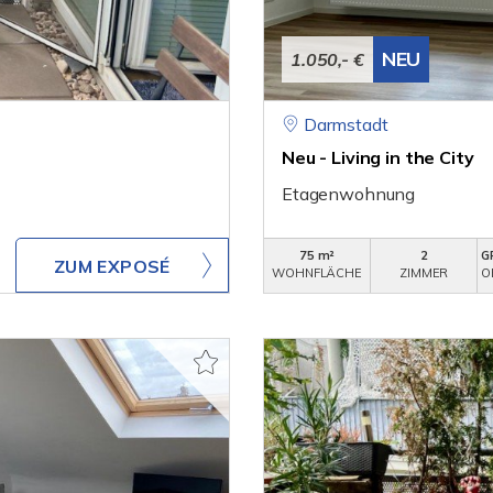
NEU
1.050,- €
Darmstadt
Neu - Living in the City
Etagenwohnung
75 m²
2
G
ZUM EXPOSÉ
WOHNFLÄCHE
ZIMMER
O