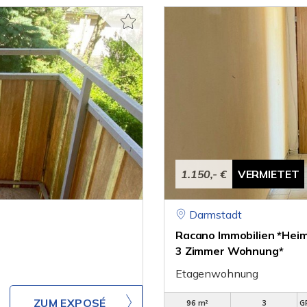
1.150,- €
VERMIETET
Darmstadt
Racano Immobilien *Heim
3 Zimmer Wohnung*
Etagenwohnung
ZUM EXPOSÉ
96 m²
3
G