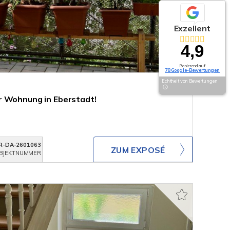
Exzellent
4,9
Basierend auf
78 Google-Bewertungen
Echtheit von Bewertungen
r Wohnung in Eberstadt!
R-DA-2601063
ZUM EXPOSÉ
BJEKTNUMMER