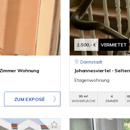
1.500,- €
VERMIETET
Darmstadt
1 Zimmer Wohnung
Johannesviertel - Selte
Etagenwohnung
95 m²
4
G
ZUM EXPOSÉ
WOHNFLÄCHE
ZIMMER
O