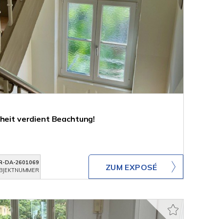
nheit verdient Beachtung!
R-DA-2601069
ZUM EXPOSÉ
BJEKTNUMMER