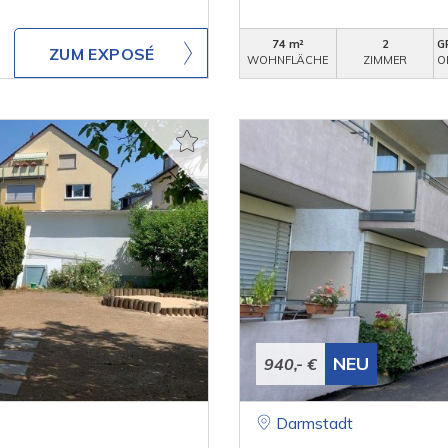
74 m²
2
G
ZUM EXPOSÉ
WOHNFLÄCHE
ZIMMER
O
NEU
940,- €
Darmstadt