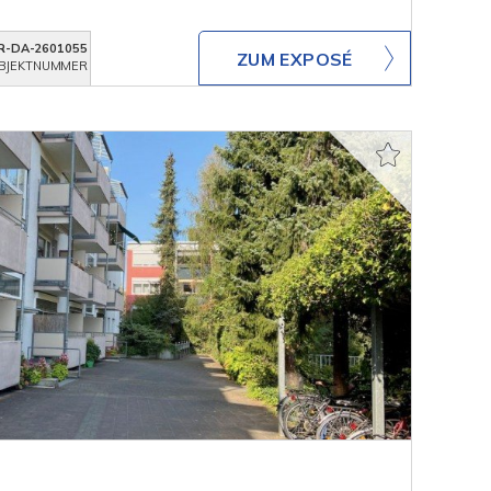
R-DA-2601055
ZUM EXPOSÉ
BJEKTNUMMER