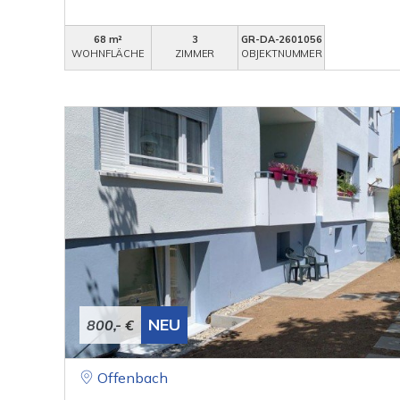
68 m²
3
GR-DA-2601056
WOHNFLÄCHE
ZIMMER
OBJEKTNUMMER
NEU
800,- €
Offenbach