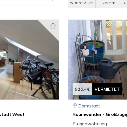
WOHNFLÄCHE
ZIMMER
O
910,- €
VERMIETET
Darmstadt
stadt West
Raumwunder - Großzügi
Etagenwohnung