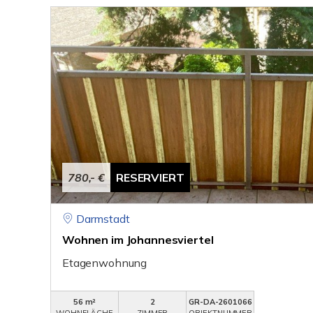
780,- €
RESERVIERT
Darmstadt
Wohnen im Johannesviertel
Etagenwohnung
56 m²
2
GR-DA-2601066