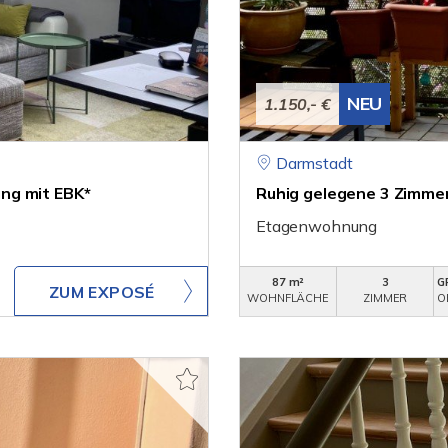
NEU
1.150,- €
Darmstadt
ng mit EBK*
Ruhig gelegene 3 Zimme
Etagenwohnung
87 m²
3
G
ZUM EXPOSÉ
WOHNFLÄCHE
ZIMMER
O