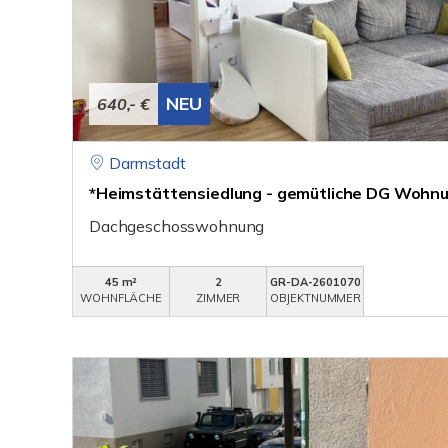
NEU
640,- €
Darmstadt
*Heimstättensiedlung - gemütliche DG Wohnu
Dachgeschosswohnung
45 m²
2
GR-DA-2601070
WOHNFLÄCHE
ZIMMER
OBJEKTNUMMER