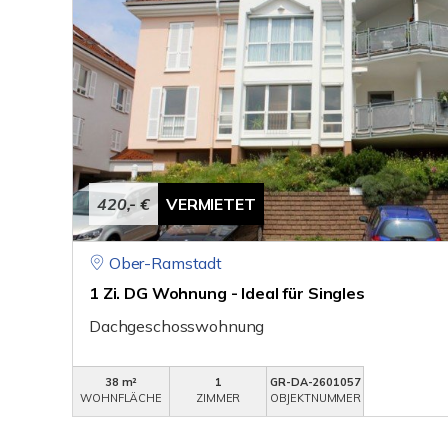
420,- €
VERMIETET
Ober-Ramstadt
1 Zi. DG Wohnung - Ideal für Singles
Dachgeschosswohnung
38 m²
1
GR-DA-2601057
WOHNFLÄCHE
ZIMMER
OBJEKTNUMMER