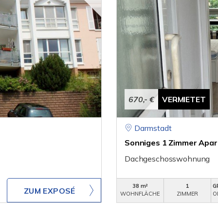
670,- €
VERMIETET
Darmstadt
Sonniges 1 Zimmer Apar
Dachgeschosswohnung
38 m²
1
G
ZUM EXPOSÉ
WOHNFLÄCHE
ZIMMER
O