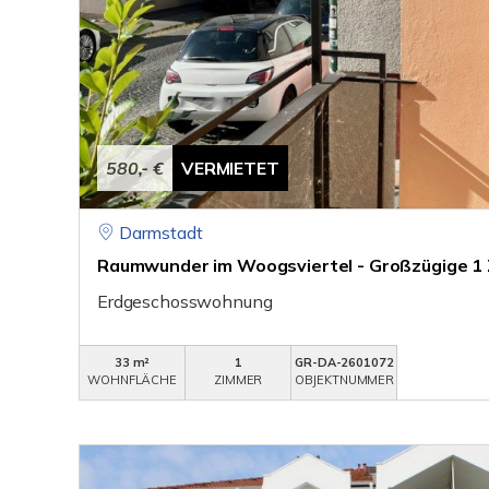
580,- €
VERMIETET
Darmstadt
Raumwunder im Woogsviertel - Großzügige 
Erdgeschosswohnung
33 m²
1
GR-DA-2601072
WOHNFLÄCHE
ZIMMER
OBJEKTNUMMER