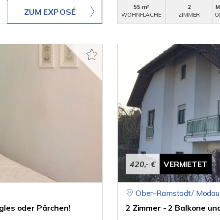
55 m²
2
M
ZUM EXPOSÉ
WOHNFLÄCHE
ZIMMER
O
420,- €
VERMIETET
Ober-Ramstadt/ Modau
ngles oder Pärchen!
2 Zimmer - 2 Balkone un