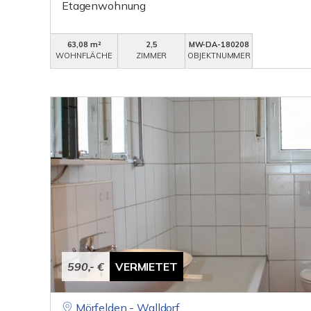
Etagenwohnung
63,08 m²
2,5
MW-DA-180208
WOHNFLÄCHE
ZIMMER
OBJEKTNUMMER
590,- €
VERMIETET
Mörfelden - Walldorf