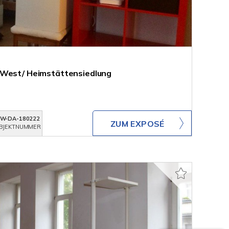
-West/ Heimstättensiedlung
W-DA-180222
ZUM EXPOSÉ
BJEKTNUMMER