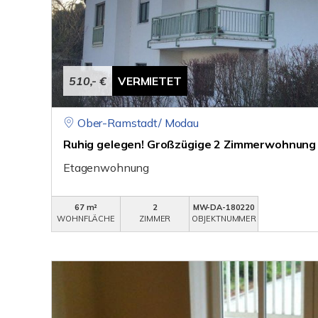
510,- €
VERMIETET
Ober-Ramstadt/ Modau
Ruhig gelegen! Großzügige 2 Zimmerwohnung 
Etagenwohnung
67 m²
2
MW-DA-180220
WOHNFLÄCHE
ZIMMER
OBJEKTNUMMER