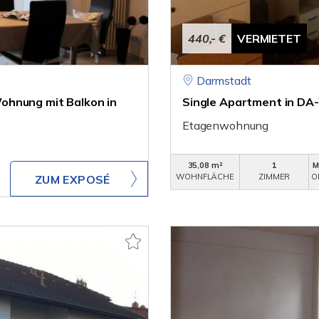
440,- €
VERMIETET
Darmstadt
ohnung mit Balkon in
Single Apartment in DA
Etagenwohnung
35,08 m²
1
M
WOHNFLÄCHE
ZIMMER
O
ZUM EXPOSÉ