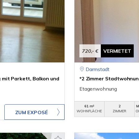
720,- €
VERMIETET
Darmstadt
mit Parkett, Balkon und
*2 Zimmer Stadtwohnung
Etagenwohnung
61 m²
2
M
WOHNFLÄCHE
ZIMMER
O
ZUM EXPOSÉ