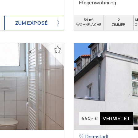
Etagenwohnung
54 m²
2
M
ZUM EXPOSÉ
WOHNFLÄCHE
ZIMMER
O
650,- €
VERMIETET
Darmstadt