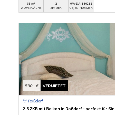
35 m²
2
MW-DA-180212
WOHNFLÄCHE
ZIMMER
OBJEKTNUMMER
530,- €
VERMIETET
Roßdorf
2,5 ZKB mit Balkon in Roßdorf - perfekt für Si