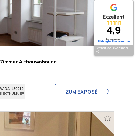
Exzellent
4,9
Basierend auf
78 Google-Bewertungen
Echtheit von Bewertungen
 1 Zimmer Altbauwohnung
W-DA-180219
ZUM EXPOSÉ
BJEKTNUMMER