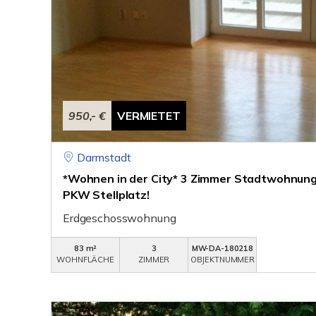
950,- €
VERMIETET
Darmstadt
*Wohnen in der City* 3 Zimmer Stadtwohnung 
PKW Stellplatz!
Erdgeschosswohnung
83 m²
3
MW-DA-180218
WOHNFLÄCHE
ZIMMER
OBJEKTNUMMER