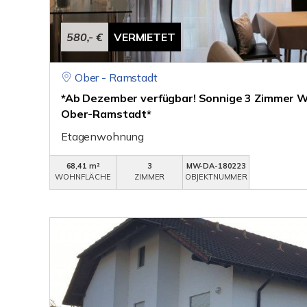
580,- €
VERMIETET
Ober - Ramstadt
*Ab Dezember verfügbar! Sonnige 3 Zimmer W
Ober-Ramstadt*
Etagenwohnung
68,41 m²
3
MW-DA-180223
WOHNFLÄCHE
ZIMMER
OBJEKTNUMMER