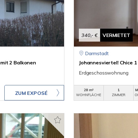
340,- €
VERMIETET
Darmstadt
mit 2 Balkonen
Johannesviertel! Chice
Erdgeschosswohnung
28 m²
1
M
ZUM EXPOSÉ
WOHNFLÄCHE
ZIMMER
O