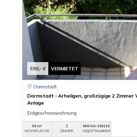
590,- €
VERMIETET
Darmstadt
Darmstadt - Arheilgen, großzügige 2 Zimmer 
Anlage
Erdgeschosswohnung
59 m²
2
MW-DA-180216
WOHNFLÄCHE
ZIMMER
OBJEKTNUMMER