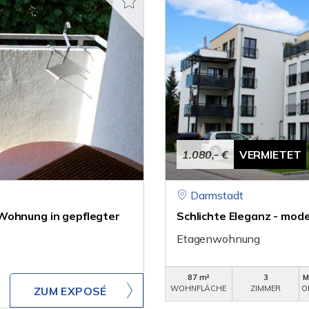
1.080,- €
VERMIETET
Darmstadt
Wohnung in gepflegter
Schlichte Eleganz - mod
Etagenwohnung
87 m²
3
M
WOHNFLÄCHE
ZIMMER
O
ZUM EXPOSÉ