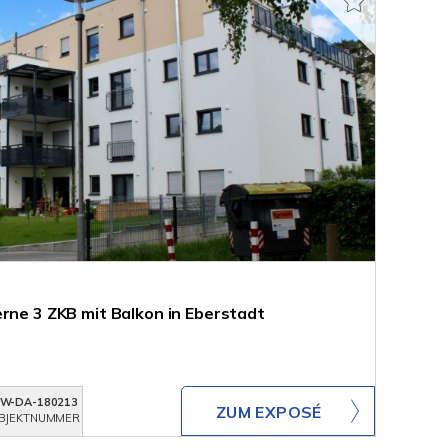
erne 3 ZKB mit Balkon in Eberstadt
W-DA-180213
ZUM EXPOSÉ
BJEKTNUMMER