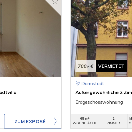
700,- €
VERMIETET
Darmstadt
adtvilla
Außergewöhnliche 2 Zi
Erdgeschosswohnung
65 m²
2
M
ZUM EXPOSÉ
WOHNFLÄCHE
ZIMMER
O