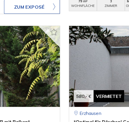
79 m²
3
WOHNFLÄCHE
ZIMMER
O
ZUM EXPOSÉ
580,- €
VERMIETET
Erzhausen
B mit Balkon*
*Optimal für Pärchen! 