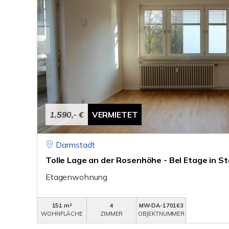
1.590,- €
VERMIETET
Darmstadt
Tolle Lage an der Rosenhöhe - Bel Etage in St
Etagenwohnung
151 m²
4
MW-DA-170163
WOHNFLÄCHE
ZIMMER
OBJEKTNUMMER