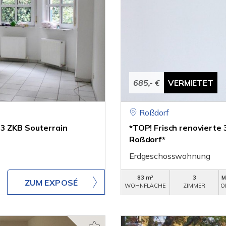
685,- €
VERMIETET
Roßdorf
 3 ZKB Souterrain
*TOP! Frisch renovierte
Roßdorf*
Erdgeschosswohnung
83 m²
3
M
ZUM EXPOSÉ
WOHNFLÄCHE
ZIMMER
O