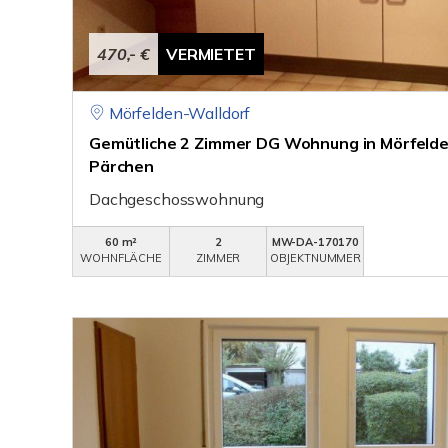
470,- €
VERMIETET
Mörfelden-Walldorf
Gemütliche 2 Zimmer DG Wohnung in Mörfelden 
Pärchen
Dachgeschosswohnung
60 m²
2
MW-DA-170170
WOHNFLÄCHE
ZIMMER
OBJEKTNUMMER