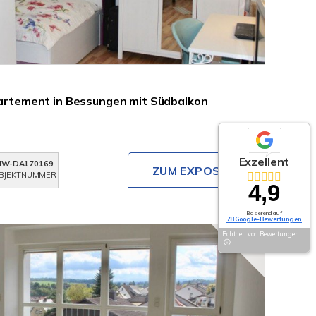
ppartement in Bessungen mit Südbalkon
Exzellent
MW-DA170169
ZUM EXPOSÉ
BJEKTNUMMER
4,9
Basierend auf
78 Google-Bewertungen
Echtheit von Bewertungen