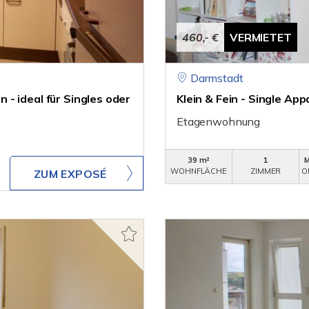
460,- €
VERMIETET
Darmstadt
- ideal für Singles oder
Klein & Fein - Single A
Etagenwohnung
39 m²
1
WOHNFLÄCHE
ZIMMER
O
ZUM EXPOSÉ