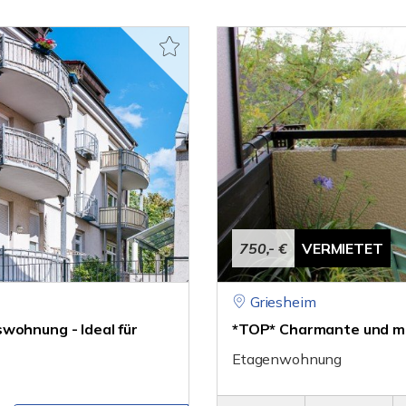
750,- €
VERMIETET
Griesheim
wohnung - Ideal für
*TOP* Charmante und mo
Etagenwohnung