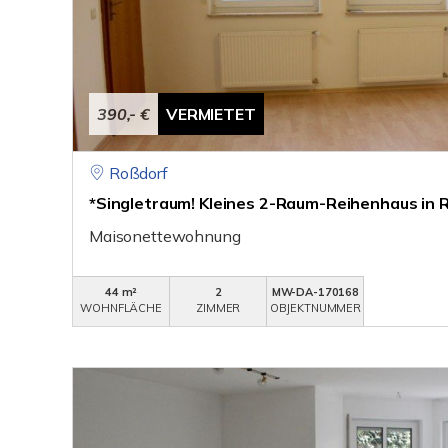
390,- €
VERMIETET
Roßdorf
*Singletraum! Kleines 2-Raum-Reihenhaus in 
Maisonettewohnung
44 m²
2
MW-DA-170168
WOHNFLÄCHE
ZIMMER
OBJEKTNUMMER