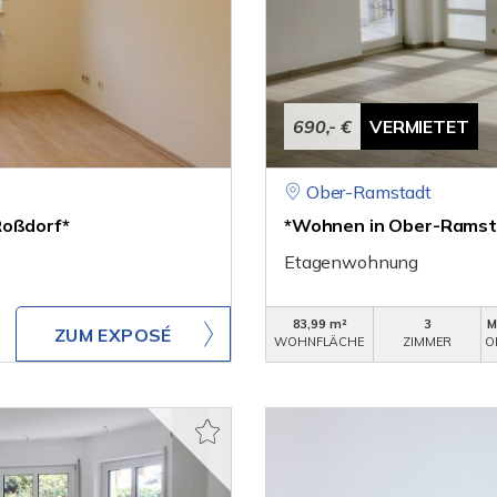
690,- €
VERMIETET
Ober-Ramstadt
Roßdorf*
*Wohnen in Ober-Ramsta
Etagenwohnung
83,99 m²
3
M
ZUM EXPOSÉ
WOHNFLÄCHE
ZIMMER
O