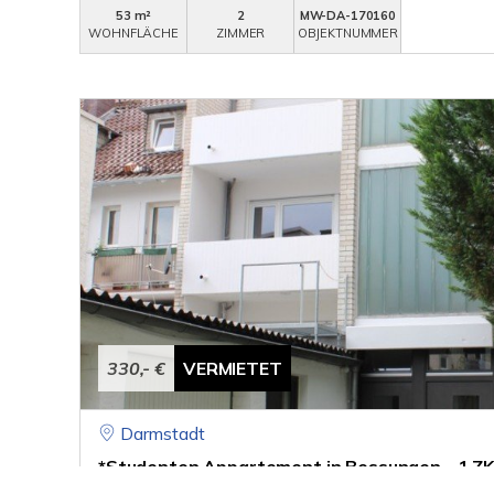
53 m²
2
MW-DA-170160
WOHNFLÄCHE
ZIMMER
OBJEKTNUMMER
330,- €
VERMIETET
Darmstadt
*Studenten Appartement in Bessungen - 1 ZK