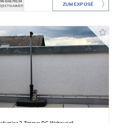
MW-DA170134
ZUM EXPOSÉ
BJEKTNUMMER
Geräumige 2 Zimmer DG Wohnung*