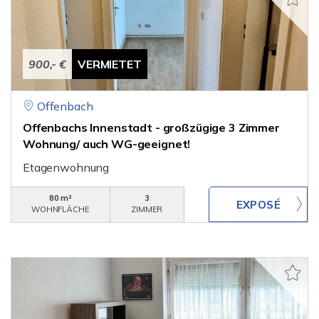
900,- €
VERMIETET
Offenbach
Offenbachs Innenstadt - großzügige 3 Zimmer
Wohnung/ auch WG-geeignet!
Etagenwohnung
80 m²
3
WOHNFLÄCHE
ZIMMER