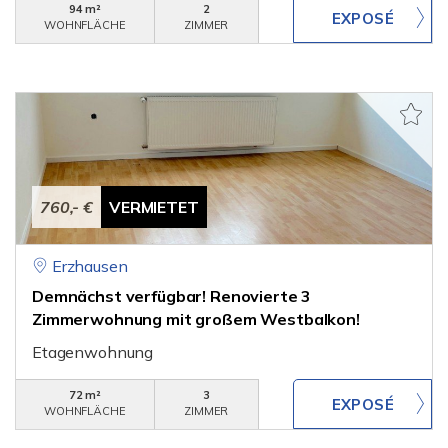
94 m²
2
WOHNFLÄCHE
ZIMMER
760,- €
VERMIETET
Erzhausen
Demnächst verfügbar! Renovierte 3
Zimmerwohnung mit großem Westbalkon!
Etagenwohnung
72 m²
3
WOHNFLÄCHE
ZIMMER