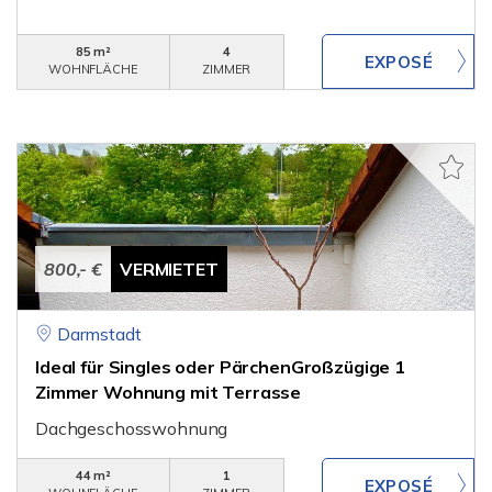
85 m²
4
WOHNFLÄCHE
ZIMMER
800,- €
VERMIETET
Darmstadt
Ideal für Singles oder PärchenGroßzügige 1
Zimmer Wohnung mit Terrasse
Dachgeschosswohnung
44 m²
1