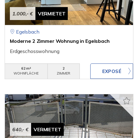
1.000,- €
VERMIETET
Egelsbach
Moderne 2 Zimmer Wohnung in Egelsbach
Erdgeschosswohnung
62 m²
2
WOHNFLÄCHE
ZIMMER
640,- €
VERMIETET