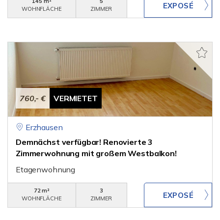
145 m²
5
WOHNFLÄCHE
ZIMMER
760,- €
VERMIETET
Erzhausen
Demnächst verfügbar! Renovierte 3
Zimmerwohnung mit großem Westbalkon!
Etagenwohnung
72 m²
3
WOHNFLÄCHE
ZIMMER