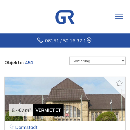
06151 / 50 16 37 1
Objekte:
451
9,- €
/ m²
VERMIETET
Darmstadt