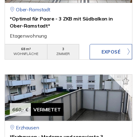
Ober-Ramstadt
*Optimal für Paare - 3 ZKB mit Südbalkon in
Ober-Ramstadt*
Etagenwohnung
68 m²
3
WOHNFLÄCHE
ZIMMER
660,- €
VERMIETET
Erzhausen
*Erzhausen - Moderne und renovierte 3