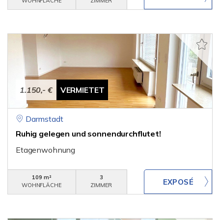
WOHNFLÄCHE
ZIMMER
1.150,- €
VERMIETET
Darmstadt
Ruhig gelegen und sonnendurchflutet!
Etagenwohnung
109 m²
3
WOHNFLÄCHE
ZIMMER