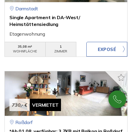
Darmstadt
Single Apartment in DA-West/
Heimstättensiedlung
Etagenwohnung
35,08 m²
1
WOHNFLÄCHE
ZIMMER
730,- €
VERMIETET
Roßdorf
*Ab 01.08. verfügbar: 3 ZKB mit Balkon in Roßdorf