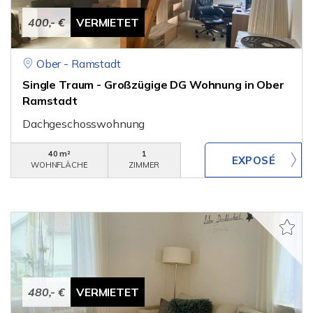
400,- €
VERMIETET
Ober - Ramstadt
Single Traum - Großzügige DG Wohnung in Ober
Ramstadt
Dachgeschosswohnung
40 m²
1
WOHNFLÄCHE
ZIMMER
480,- €
VERMIETET