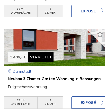
62 m²
2
WOHNFLÄCHE
ZIMMER
1.400,- €
VERMIETET
Darmstadt
Neubau 3 Zimmer Garten Wohnung in Bessungen
Erdgeschosswohnung
85 m²
3
WOHNFLÄCHE
ZIMMER