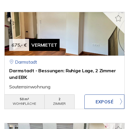
675,- €
VERMIETET
Darmstadt
Darmstadt - Bessungen: Ruhige Lage, 2 Zimmer
und EBK
Souterrainwohnung
50 m²
2
WOHNFLÄCHE
ZIMMER