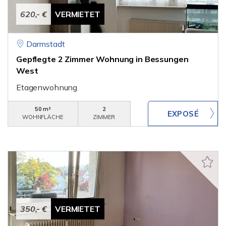
620,- €
VERMIETET
Darmstadt
Gepflegte 2 Zimmer Wohnung in Bessungen
West
Etagenwohnung
50 m²
2
WOHNFLÄCHE
ZIMMER
350,- €
VERMIETET