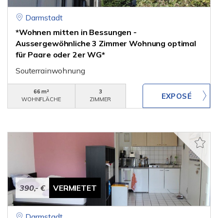
Darmstadt
*Wohnen mitten in Bessungen -
Aussergewöhnliche 3 Zimmer Wohnung optimal
für Paare oder 2er WG*
Souterrainwohnung
66 m²
3
WOHNFLÄCHE
ZIMMER
390,- €
VERMIETET
Darmstadt