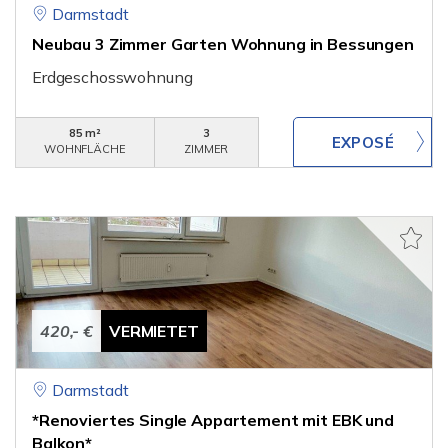
Darmstadt
Neubau 3 Zimmer Garten Wohnung in Bessungen
Erdgeschosswohnung
85 m²
3
WOHNFLÄCHE
ZIMMER
420,- €
VERMIETET
Darmstadt
*Renoviertes Single Appartement mit EBK und
Balkon*