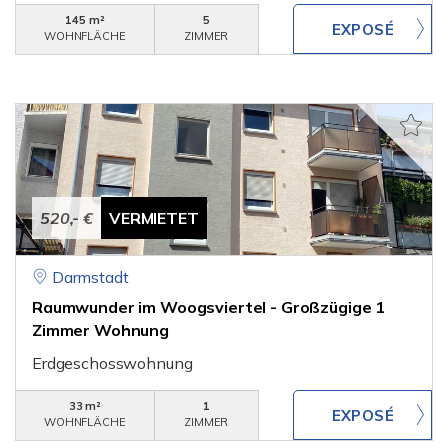
145 m²
5
WOHNFLÄCHE
ZIMMER
520,- €
VERMIETET
Darmstadt
Raumwunder im Woogsviertel - Großzügige 1
Zimmer Wohnung
Erdgeschosswohnung
33 m²
1
WOHNFLÄCHE
ZIMMER