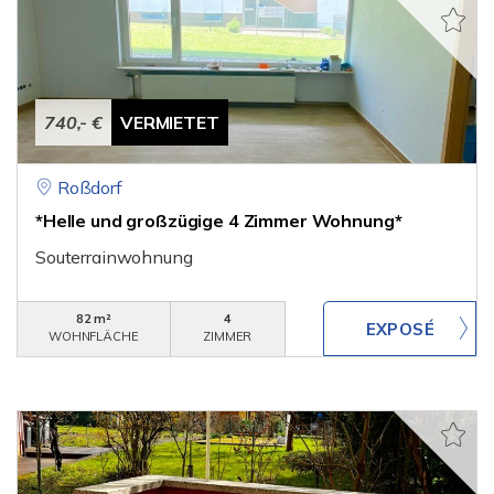
740,- €
VERMIETET
Roßdorf
*Helle und großzügige 4 Zimmer Wohnung*
Souterrainwohnung
82 m²
4
WOHNFLÄCHE
ZIMMER