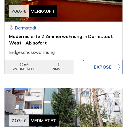
700,- €
VERKAUFT
Darmstadt
Modernisierte 2 Zimmerwohnung in Darmstadt
West - Ab sofort
Erdgeschosswohnung
60 m²
2
WOHNFLÄCHE
ZIMMER
710,- €
VERMIETET