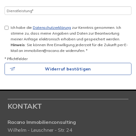
Ich habe die
Datenschutzerklärung
zur Kenntnis genommen. Ich
stimme zu, dass meine Angaben und Daten zur Beantwortung
meiner Anfrage elektronisch erhoben und gespeichert werden.
Hinweis
: Sie können Ihre Einwilligung jederzeit für die Zukunft per E-
Mail an immobilien@racano.de widerrufen. *
* Pflichtfelder
Widerruf bestätigen
KONTAKT
Racano Immobilienconsulting
Wilhelm - Leuschner - Str. 24