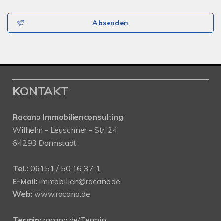
Absenden
KONTAKT
Racano Immobilienconsulting
Wilhelm - Leuschner - Str. 24
64293 Darmstadt
Tel.:
06151 / 50 16 37 1
E-Mail:
immobilien@racano.de
Web:
www.racano.de
Termin:
racano.de/Termin