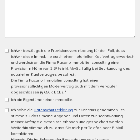
Ich/wir bestätige/n die Provisionsvereinbarung für den Fall, dass
ich/wir diese Immobilie durch einen notariellen Kaufvertrag erwerbe/n,
und werde/n an die Firma Racano Immobilienconsulting eine
Provision in Höhe von 3,57% inkl. MwSt., fällig bei Beurkundung des
notariellen Kaufvertrages bezahle/n.
Die Firma Racano Immobilienconsulting hat einen
provisionspflichtigen Maklervertrag auch mit dem Verkäufer
abgeschlossen (§ 656 c BGB). *
Ich bin Eigentümer einer Immobilie.
Ich habe die
Datenschutzerklärung
zur Kenntnis genommen. Ich
stimme zu, dass meine Angaben und Daten zur Beantwortung
meiner Anfrage elektronisch erhoben und gespeichert werden.
Weiterhin stimme ich zu, dass Sie mich per Telefon oder E-Mail
kontaktieren.
Hinweis: Die im Rahmen der Registrierung von Nutzern