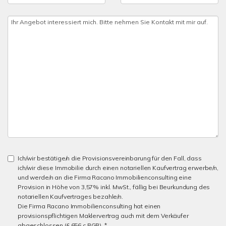
Ich/wir bestätige/n die Provisionsvereinbarung für den Fall, dass
ich/wir diese Immobilie durch einen notariellen Kaufvertrag erwerbe/n,
und werde/n an die Firma Racano Immobilienconsulting eine
Provision in Höhe von 3,57% inkl. MwSt., fällig bei Beurkundung des
notariellen Kaufvertrages bezahle/n.
Die Firma Racano Immobilienconsulting hat einen
provisionspflichtigen Maklervertrag auch mit dem Verkäufer
abgeschlossen (§ 656 c BGB). *