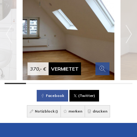
370,- €
VERMIETET
Facebook
(Twitter)
Notizblock (
)
merken
drucken