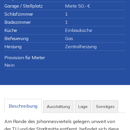
Garage / Stellplatz
Miete 50,- €
Schlafzimmer
1
Badezimmer
1
Küche
Einbauküche
Befeuerung
Gas
Heizung
Zentralheizung
Provision für Mieter
Nein
Beschreibung
Ausstattung
Lage
Sonstiges
Am Rande des Johannesviertels gelegen, unweit von
der TU und der Stadtmitte entfernt, befindet sich diese