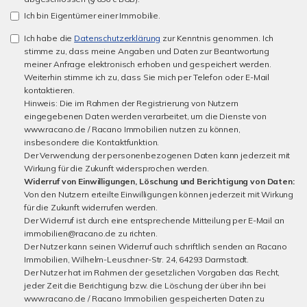
Ich bin Eigentümer einer Immobilie.
Ich habe die
Datenschutzerklärung
zur Kenntnis genommen. Ich
stimme zu, dass meine Angaben und Daten zur Beantwortung
meiner Anfrage elektronisch erhoben und gespeichert werden.
Weiterhin stimme ich zu, dass Sie mich per Telefon oder E-Mail
kontaktieren.
Hinweis: Die im Rahmen der Registrierung von Nutzern
eingegebenen Daten werden verarbeitet, um die Dienste von
www.racano.de / Racano Immobilien nutzen zu können,
insbesondere die Kontaktfunktion.
Der Verwendung der personenbezogenen Daten kann jederzeit mit
Wirkung für die Zukunft widersprochen werden.
Widerruf von Einwilligungen, Löschung und Berichtigung von Daten:
Von den Nutzern erteilte Einwilligungen können jederzeit mit Wirkung
für die Zukunft widerrufen werden.
Der Widerruf ist durch eine entsprechende Mitteilung per E-Mail an
immobilien@racano.de zu richten.
Der Nutzer kann seinen Widerruf auch schriftlich senden an Racano
Immobilien, Wilhelm-Leuschner-Str. 24, 64293 Darmstadt.
Der Nutzer hat im Rahmen der gesetzlichen Vorgaben das Recht,
jeder Zeit die Berichtigung bzw. die Löschung der über ihn bei
www.racano.de / Racano Immobilien gespeicherten Daten zu