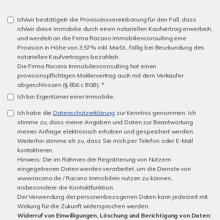
Ich/wir bestätige/n die Provisionsvereinbarung für den Fall, dass
ich/wir diese Immobilie durch einen notariellen Kaufvertrag erwerbe/n,
und werde/n an die Firma Racano Immobilienconsulting eine
Provision in Höhe von 3,57% inkl. MwSt., fällig bei Beurkundung des
notariellen Kaufvertrages bezahle/n.
Die Firma Racano Immobilienconsulting hat einen
provisionspflichtigen Maklervertrag auch mit dem Verkäufer
abgeschlossen (§ 656 c BGB). *
Ich bin Eigentümer einer Immobilie.
Ich habe die
Datenschutzerklärung
zur Kenntnis genommen. Ich
stimme zu, dass meine Angaben und Daten zur Beantwortung
meiner Anfrage elektronisch erhoben und gespeichert werden.
Weiterhin stimme ich zu, dass Sie mich per Telefon oder E-Mail
kontaktieren.
Hinweis: Die im Rahmen der Registrierung von Nutzern
eingegebenen Daten werden verarbeitet, um die Dienste von
www.racano.de / Racano Immobilien nutzen zu können,
insbesondere die Kontaktfunktion.
Der Verwendung der personenbezogenen Daten kann jederzeit mit
Wirkung für die Zukunft widersprochen werden.
Widerruf von Einwilligungen, Löschung und Berichtigung von Daten: