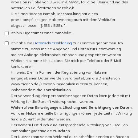
Provision in Höhe von 3,57% inkl. MwSt., fällig bei Beurkundung des
notariellen Kaufvertrages bezahle/n.
Die Firma Racano Immobilienconsulting hat einen
provisionspflichtigen Maklervertrag auch mit dem Verkäufer
abgeschlossen (§ 656 c BGB). *
Ich bin Eigentümer einer Immobilie.
Ich habe die
Datenschutzerklärung
zur Kenntnis genommen. Ich
stimme zu, dass meine Angaben und Daten zur Beantwortung
meiner Anfrage elektronisch erhoben und gespeichert werden.
Weiterhin stimme ich zu, dass Sie mich per Telefon oder E-Mail
kontaktieren.
Hinweis: Die im Rahmen der Registrierung von Nutzern
eingegebenen Daten werden verarbeitet, um die Dienste von
www.racano.de / Racano Immobilien nutzen zu können,
insbesondere die Kontaktfunktion.
Der Verwendung der personenbezogenen Daten kann jederzeit mit
Wirkung für die Zukunft widersprochen werden.
Widerruf von Einwilligungen, Löschung und Berichtigung von Daten:
Von den Nutzern erteilte Einwilligungen können jederzeit mit Wirkung
für die Zukunft widerrufen werden.
Der Widerruf ist durch eine entsprechende Mitteilung per E-Mail an
immobilien@racano.de zu richten.
Der Nutzer kann seinen Widerruf auch schriftlich senden an Racano