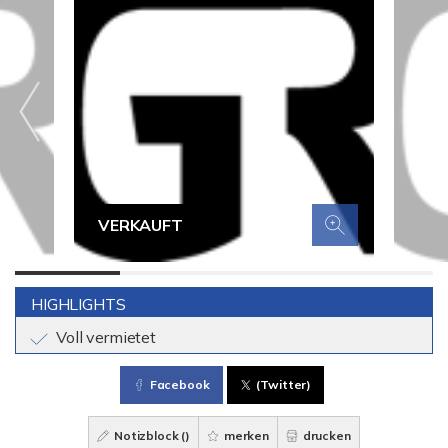
VERKAUFT
HIGHLIGHTS
Voll vermietet
Facebook
(Twitter)
Notizblock (
)
merken
drucken