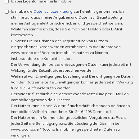
Ich bin Eigentümer einer Immobilie.
Ich habe die
Datenschutzerklärung
zur Kenntnis genommen. Ich
stimme zu, dass meine Angaben und Daten zur Beantwortung
meiner Anfrage elektronisch erhoben und gespeichert werden.
Weiterhin stimme ich zu, dass Sie mich per Telefon oder E-Mail
kontaktieren.
Hinweis: Die im Rahmen der Registrierung von Nutzern
eingegebenen Daten werden verarbeitet, um die Dienste von
www.racano.de / Racano Immobilien nutzen zu können,
insbesondere die Kontaktfunktion.
Der Verwendung der personenbezogenen Daten kann jederzeit mit
Wirkung für die Zukunft widersprochen werden.
Widerruf von Einwilligungen, Löschung und Berichtigung von Daten:
Von den Nutzern erteilte Einwilligungen können jederzeit mit Wirkung
für die Zukunft widerrufen werden.
Der Widerruf ist durch eine entsprechende Mitteilung per E-Mail an
immobilien@racano.de zu richten.
Der Nutzer kann seinen Widerruf auch schriftlich senden an Racano
Immobilien, Wilhelm-Leuschner-Str. 24, 64293 Darmstadt.
Der Nutzer hat im Rahmen der gesetzlichen Vorgaben das Recht,
jeder Zeit die Berichtigung bzw. die Löschung der über ihn bei
www.racano.de / Racano Immobilien gespeicherten Daten zu
verlangen.