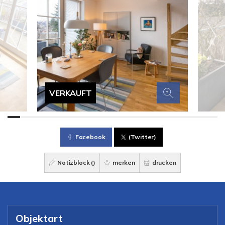
VERKAUFT
Facebook
(Twitter)
Notizblock (
)
merken
drucken
Objektart