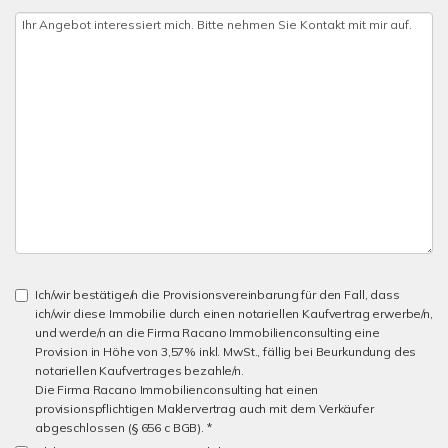
Ich/wir bestätige/n die Provisionsvereinbarung für den Fall, dass
ich/wir diese Immobilie durch einen notariellen Kaufvertrag erwerbe/n,
und werde/n an die Firma Racano Immobilienconsulting eine
Provision in Höhe von 3,57% inkl. MwSt., fällig bei Beurkundung des
notariellen Kaufvertrages bezahle/n.
Die Firma Racano Immobilienconsulting hat einen
provisionspflichtigen Maklervertrag auch mit dem Verkäufer
abgeschlossen (§ 656 c BGB). *