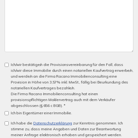
Ich/wir bestätige/n die Provisionsvereinbarung für den Fall, dass
ich/wir diese Immobilie durch einen notariellen Kaufvertrag erwerbe/n,
und werde/n an die Firma Racano Immobilienconsulting eine
Provision in Höhe von 3,57% inkl. MwSt., fällig bei Beurkundung des
notariellen Kaufvertrages bezahle/n.
Die Firma Racano Immobilienconsulting hat einen
provisionspflichtigen Maklervertrag auch mit dem Verkäufer
abgeschlossen (§ 656 c BGB). *
Ich bin Eigentümer einer Immobilie.
Ich habe die
Datenschutzerklärung
zur Kenntnis genommen. Ich
stimme zu, dass meine Angaben und Daten zur Beantwortung
meiner Anfrage elektronisch erhoben und gespeichert werden.