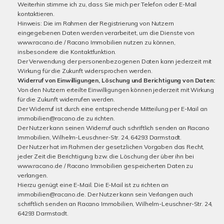
Weiterhin stimme ich zu, dass Sie mich per Telefon oder E-Mail
kontaktieren.
Hinweis: Die im Rahmen der Registrierung von Nutzern
eingegebenen Daten werden verarbeitet, um die Dienste von
www.racano.de / Racano Immobilien nutzen zu können,
insbesondere die Kontaktfunktion.
Der Verwendung der personenbezogenen Daten kann jederzeit mit
Wirkung für die Zukunft widersprochen werden.
Widerruf von Einwilligungen, Löschung und Berichtigung von Daten:
Von den Nutzern erteilte Einwilligungen können jederzeit mit Wirkung
für die Zukunft widerrufen werden.
Der Widerruf ist durch eine entsprechende Mitteilung per E-Mail an
immobilien@racano.de zu richten.
Der Nutzer kann seinen Widerruf auch schriftlich senden an Racano
Immobilien, Wilhelm-Leuschner-Str. 24, 64293 Darmstadt.
Der Nutzer hat im Rahmen der gesetzlichen Vorgaben das Recht,
jeder Zeit die Berichtigung bzw. die Löschung der über ihn bei
www.racano.de / Racano Immobilien gespeicherten Daten zu
verlangen.
Hierzu genügt eine E-Mail. Die E-Mail ist zu richten an
immobilien@racano.de. Der Nutzer kann sein Verlangen auch
schriftlich senden an Racano Immobilien, Wilhelm-Leuschner-Str. 24,
64293 Darmstadt.