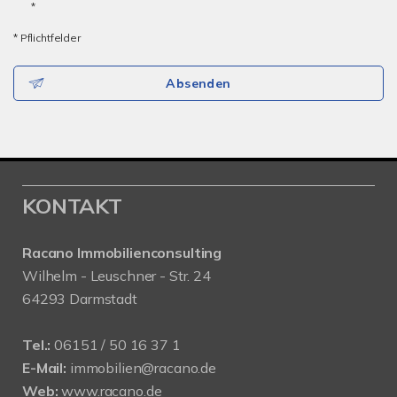
*
* Pflichtfelder
Absenden
KONTAKT
Racano Immobilienconsulting
Wilhelm - Leuschner - Str. 24
64293 Darmstadt
Tel.:
06151 / 50 16 37 1
E-Mail:
immobilien@racano.de
Web:
www.racano.de