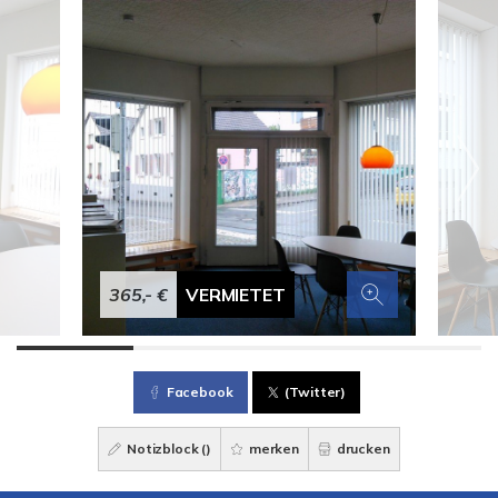
365,- €
VERMIETET
Facebook
(Twitter)
Notizblock (
)
merken
drucken