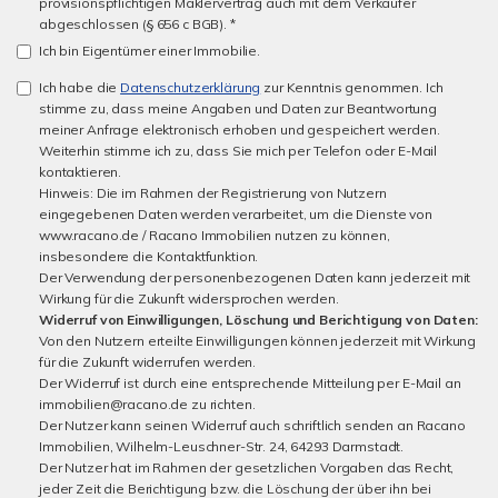
provisionspflichtigen Maklervertrag auch mit dem Verkäufer
abgeschlossen (§ 656 c BGB). *
Ich bin Eigentümer einer Immobilie.
Ich habe die
Datenschutzerklärung
zur Kenntnis genommen. Ich
stimme zu, dass meine Angaben und Daten zur Beantwortung
meiner Anfrage elektronisch erhoben und gespeichert werden.
Weiterhin stimme ich zu, dass Sie mich per Telefon oder E-Mail
kontaktieren.
Hinweis: Die im Rahmen der Registrierung von Nutzern
eingegebenen Daten werden verarbeitet, um die Dienste von
www.racano.de / Racano Immobilien nutzen zu können,
insbesondere die Kontaktfunktion.
Der Verwendung der personenbezogenen Daten kann jederzeit mit
Wirkung für die Zukunft widersprochen werden.
Widerruf von Einwilligungen, Löschung und Berichtigung von Daten:
Von den Nutzern erteilte Einwilligungen können jederzeit mit Wirkung
für die Zukunft widerrufen werden.
Der Widerruf ist durch eine entsprechende Mitteilung per E-Mail an
immobilien@racano.de zu richten.
Der Nutzer kann seinen Widerruf auch schriftlich senden an Racano
Immobilien, Wilhelm-Leuschner-Str. 24, 64293 Darmstadt.
Der Nutzer hat im Rahmen der gesetzlichen Vorgaben das Recht,
jeder Zeit die Berichtigung bzw. die Löschung der über ihn bei