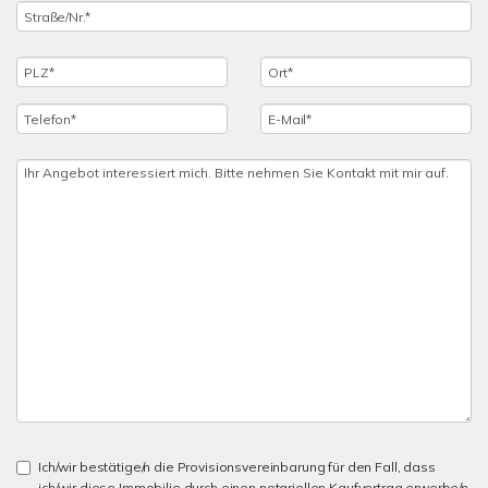
Ich/wir bestätige/n die Provisionsvereinbarung für den Fall, dass
ich/wir diese Immobilie durch einen notariellen Kaufvertrag erwerbe/n,