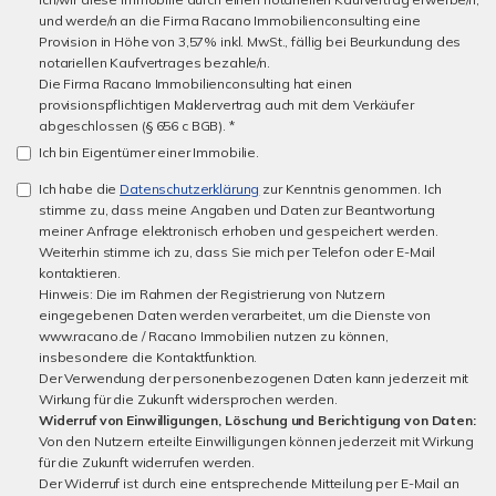
und werde/n an die Firma Racano Immobilienconsulting eine
Provision in Höhe von 3,57% inkl. MwSt., fällig bei Beurkundung des
notariellen Kaufvertrages bezahle/n.
Die Firma Racano Immobilienconsulting hat einen
provisionspflichtigen Maklervertrag auch mit dem Verkäufer
abgeschlossen (§ 656 c BGB). *
Ich bin Eigentümer einer Immobilie.
Ich habe die
Datenschutzerklärung
zur Kenntnis genommen. Ich
stimme zu, dass meine Angaben und Daten zur Beantwortung
meiner Anfrage elektronisch erhoben und gespeichert werden.
Weiterhin stimme ich zu, dass Sie mich per Telefon oder E-Mail
kontaktieren.
Hinweis: Die im Rahmen der Registrierung von Nutzern
eingegebenen Daten werden verarbeitet, um die Dienste von
www.racano.de / Racano Immobilien nutzen zu können,
insbesondere die Kontaktfunktion.
Der Verwendung der personenbezogenen Daten kann jederzeit mit
Wirkung für die Zukunft widersprochen werden.
Widerruf von Einwilligungen, Löschung und Berichtigung von Daten:
Von den Nutzern erteilte Einwilligungen können jederzeit mit Wirkung
für die Zukunft widerrufen werden.
Der Widerruf ist durch eine entsprechende Mitteilung per E-Mail an