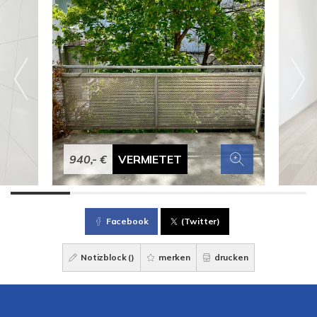
940,- €
VERMIETET
Facebook
(Twitter)
Notizblock (
)
merken
drucken