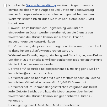
Ich habe die
Datenschutzerklärung
zur Kenntnis genommen. Ich
stimme zu, dass meine Angaben und Daten zur Beantwortung
meiner Anfrage elektronisch erhoben und gespeichert werden.
Weiterhin stimme ich zu, dass Sie mich per Telefon oder E-Mail
kontaktieren.
Hinweis: Die im Rahmen der Registrierung von Nutzern
eingegebenen Daten werden verarbeitet, um die Dienste von
www.racano.de / Racano Immobilien nutzen zu können,
insbesondere die Kontaktfunktion.
Der Verwendung der personenbezogenen Daten kann jederzeit mit
Wirkung für die Zukunft widersprochen werden.
Widerruf von Einwilligungen, Löschung und Berichtigung von Daten:
Von den Nutzern erteilte Einwilligungen können jederzeit mit Wirkung
für die Zukunft widerrufen werden.
Der Widerruf ist durch eine entsprechende Mitteilung per E-Mail an
immobilien@racano.de zu richten.
Der Nutzer kann seinen Widerruf auch schriftlich senden an Racano
Immobilien, Wilhelm-Leuschner-Str. 24, 64293 Darmstadt.
Der Nutzer hat im Rahmen der gesetzlichen Vorgaben das Recht,
jeder Zeit die Berichtigung bzw. die Löschung der über ihn bei
www.racano.de / Racano Immobilien gespeicherten Daten zu
verlangen.
Hierzu genügt eine E-Mail. Die E-Mail ist zu richten an