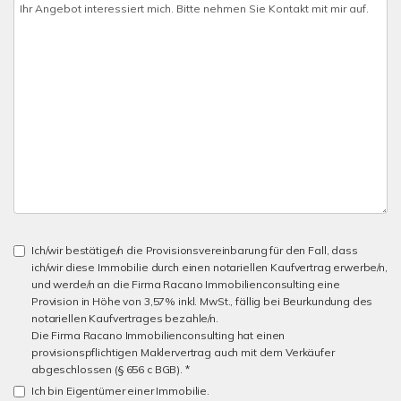
Ich/wir bestätige/n die Provisionsvereinbarung für den Fall, dass
ich/wir diese Immobilie durch einen notariellen Kaufvertrag erwerbe/n,
und werde/n an die Firma Racano Immobilienconsulting eine
Provision in Höhe von 3,57% inkl. MwSt., fällig bei Beurkundung des
notariellen Kaufvertrages bezahle/n.
Die Firma Racano Immobilienconsulting hat einen
provisionspflichtigen Maklervertrag auch mit dem Verkäufer
abgeschlossen (§ 656 c BGB). *
Ich bin Eigentümer einer Immobilie.