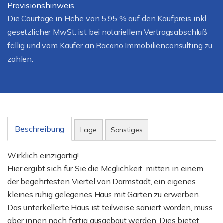
Provisionshinweis
Die Courtage in Höhe von 5,95 % auf den Kaufpreis inkl.
gesetzlicher MwSt. ist bei notariellem Vertragsabschluß
fällig und vom Käufer an Racano Immobilienconsulting zu
zahlen.
Beschreibung
Lage
Sonstiges
Wirklich einzigartig!
Hier ergibt sich für Sie die Möglichkeit, mitten in einem
der begehrtesten Viertel von Darmstadt, ein eigenes
kleines ruhig gelegenes Haus mit Garten zu erwerben.
Das unterkellerte Haus ist teilweise saniert worden, muss
aber innen noch fertig ausgebaut werden. Dies bietet