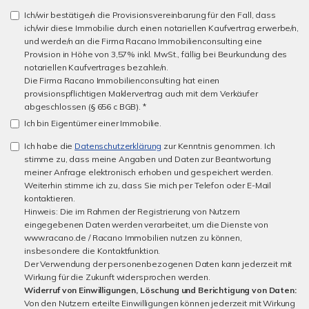
Ich/wir bestätige/n die Provisionsvereinbarung für den Fall, dass
ich/wir diese Immobilie durch einen notariellen Kaufvertrag erwerbe/n,
und werde/n an die Firma Racano Immobilienconsulting eine
Provision in Höhe von 3,57% inkl. MwSt., fällig bei Beurkundung des
notariellen Kaufvertrages bezahle/n.
Die Firma Racano Immobilienconsulting hat einen
provisionspflichtigen Maklervertrag auch mit dem Verkäufer
abgeschlossen (§ 656 c BGB). *
Ich bin Eigentümer einer Immobilie.
Ich habe die
Datenschutzerklärung
zur Kenntnis genommen. Ich
stimme zu, dass meine Angaben und Daten zur Beantwortung
meiner Anfrage elektronisch erhoben und gespeichert werden.
Weiterhin stimme ich zu, dass Sie mich per Telefon oder E-Mail
kontaktieren.
Hinweis: Die im Rahmen der Registrierung von Nutzern
eingegebenen Daten werden verarbeitet, um die Dienste von
www.racano.de / Racano Immobilien nutzen zu können,
insbesondere die Kontaktfunktion.
Der Verwendung der personenbezogenen Daten kann jederzeit mit
Wirkung für die Zukunft widersprochen werden.
Widerruf von Einwilligungen, Löschung und Berichtigung von Daten:
Von den Nutzern erteilte Einwilligungen können jederzeit mit Wirkung