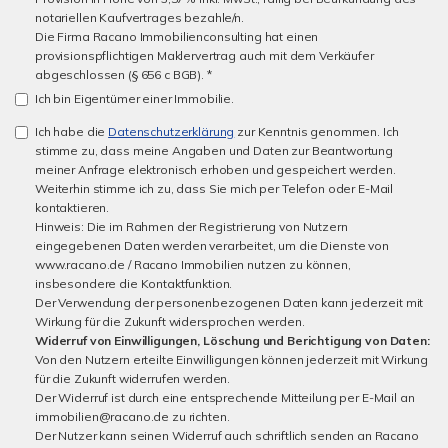
notariellen Kaufvertrages bezahle/n.
Die Firma Racano Immobilienconsulting hat einen
provisionspflichtigen Maklervertrag auch mit dem Verkäufer
abgeschlossen (§ 656 c BGB). *
Ich bin Eigentümer einer Immobilie.
Ich habe die
Datenschutzerklärung
zur Kenntnis genommen. Ich
stimme zu, dass meine Angaben und Daten zur Beantwortung
meiner Anfrage elektronisch erhoben und gespeichert werden.
Weiterhin stimme ich zu, dass Sie mich per Telefon oder E-Mail
kontaktieren.
Hinweis: Die im Rahmen der Registrierung von Nutzern
eingegebenen Daten werden verarbeitet, um die Dienste von
www.racano.de / Racano Immobilien nutzen zu können,
insbesondere die Kontaktfunktion.
Der Verwendung der personenbezogenen Daten kann jederzeit mit
Wirkung für die Zukunft widersprochen werden.
Widerruf von Einwilligungen, Löschung und Berichtigung von Daten:
Von den Nutzern erteilte Einwilligungen können jederzeit mit Wirkung
für die Zukunft widerrufen werden.
Der Widerruf ist durch eine entsprechende Mitteilung per E-Mail an
immobilien@racano.de zu richten.
Der Nutzer kann seinen Widerruf auch schriftlich senden an Racano