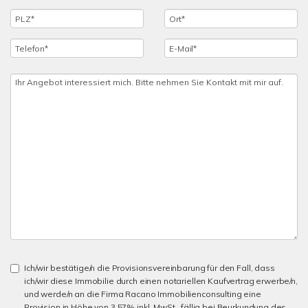
Ich/wir bestätige/n die Provisionsvereinbarung für den Fall, dass
ich/wir diese Immobilie durch einen notariellen Kaufvertrag erwerbe/n,
und werde/n an die Firma Racano Immobilienconsulting eine
Provision in Höhe von 3,57% inkl. MwSt., fällig bei Beurkundung des