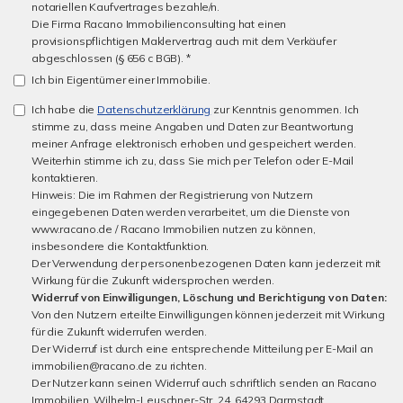
notariellen Kaufvertrages bezahle/n.
Die Firma Racano Immobilienconsulting hat einen
provisionspflichtigen Maklervertrag auch mit dem Verkäufer
abgeschlossen (§ 656 c BGB). *
Ich bin Eigentümer einer Immobilie.
Ich habe die
Datenschutzerklärung
zur Kenntnis genommen. Ich
stimme zu, dass meine Angaben und Daten zur Beantwortung
meiner Anfrage elektronisch erhoben und gespeichert werden.
Weiterhin stimme ich zu, dass Sie mich per Telefon oder E-Mail
kontaktieren.
Hinweis: Die im Rahmen der Registrierung von Nutzern
eingegebenen Daten werden verarbeitet, um die Dienste von
www.racano.de / Racano Immobilien nutzen zu können,
insbesondere die Kontaktfunktion.
Der Verwendung der personenbezogenen Daten kann jederzeit mit
Wirkung für die Zukunft widersprochen werden.
Widerruf von Einwilligungen, Löschung und Berichtigung von Daten:
Von den Nutzern erteilte Einwilligungen können jederzeit mit Wirkung
für die Zukunft widerrufen werden.
Der Widerruf ist durch eine entsprechende Mitteilung per E-Mail an
immobilien@racano.de zu richten.
Der Nutzer kann seinen Widerruf auch schriftlich senden an Racano
Immobilien, Wilhelm-Leuschner-Str. 24, 64293 Darmstadt.