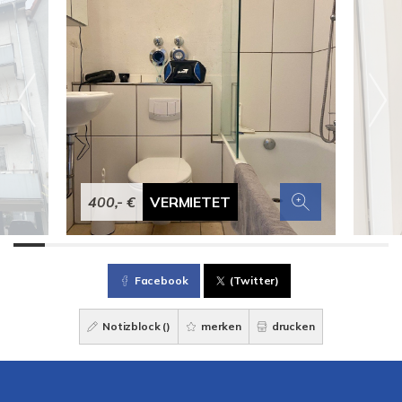
400,- €
VERMIETET
Facebook
(Twitter)
Notizblock (
)
merken
drucken