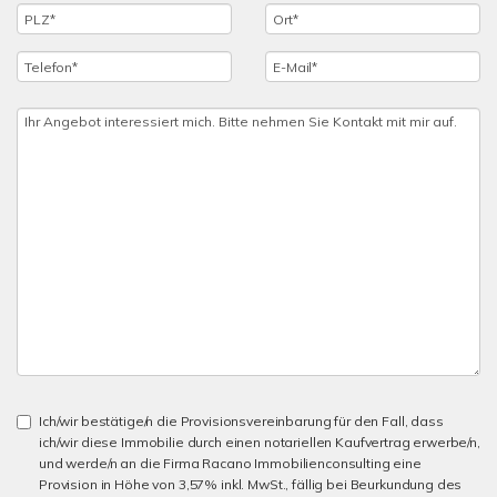
Ich/wir bestätige/n die Provisionsvereinbarung für den Fall, dass
ich/wir diese Immobilie durch einen notariellen Kaufvertrag erwerbe/n,
und werde/n an die Firma Racano Immobilienconsulting eine
Provision in Höhe von 3,57% inkl. MwSt., fällig bei Beurkundung des