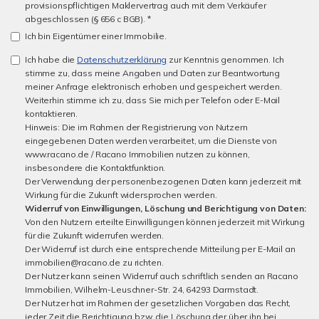
provisionspflichtigen Maklervertrag auch mit dem Verkäufer
abgeschlossen (§ 656 c BGB). *
Ich bin Eigentümer einer Immobilie.
Ich habe die
Datenschutzerklärung
zur Kenntnis genommen. Ich
stimme zu, dass meine Angaben und Daten zur Beantwortung
meiner Anfrage elektronisch erhoben und gespeichert werden.
Weiterhin stimme ich zu, dass Sie mich per Telefon oder E-Mail
kontaktieren.
Hinweis: Die im Rahmen der Registrierung von Nutzern
eingegebenen Daten werden verarbeitet, um die Dienste von
www.racano.de / Racano Immobilien nutzen zu können,
insbesondere die Kontaktfunktion.
Der Verwendung der personenbezogenen Daten kann jederzeit mit
Wirkung für die Zukunft widersprochen werden.
Widerruf von Einwilligungen, Löschung und Berichtigung von Daten:
Von den Nutzern erteilte Einwilligungen können jederzeit mit Wirkung
für die Zukunft widerrufen werden.
Der Widerruf ist durch eine entsprechende Mitteilung per E-Mail an
immobilien@racano.de zu richten.
Der Nutzer kann seinen Widerruf auch schriftlich senden an Racano
Immobilien, Wilhelm-Leuschner-Str. 24, 64293 Darmstadt.
Der Nutzer hat im Rahmen der gesetzlichen Vorgaben das Recht,
jeder Zeit die Berichtigung bzw. die Löschung der über ihn bei