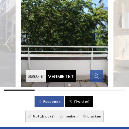
880,- €
VERMIETET
Facebook
(Twitter)
Notizblock (
)
merken
drucken