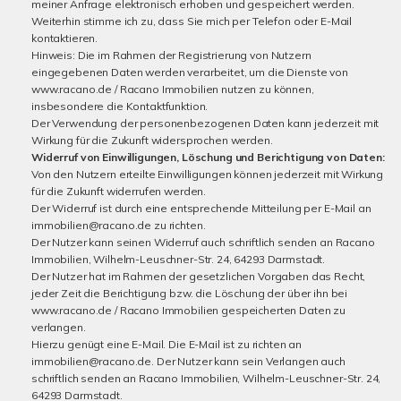
meiner Anfrage elektronisch erhoben und gespeichert werden.
Weiterhin stimme ich zu, dass Sie mich per Telefon oder E-Mail
kontaktieren.
Hinweis: Die im Rahmen der Registrierung von Nutzern
eingegebenen Daten werden verarbeitet, um die Dienste von
www.racano.de / Racano Immobilien nutzen zu können,
insbesondere die Kontaktfunktion.
Der Verwendung der personenbezogenen Daten kann jederzeit mit
Wirkung für die Zukunft widersprochen werden.
Widerruf von Einwilligungen, Löschung und Berichtigung von Daten:
Von den Nutzern erteilte Einwilligungen können jederzeit mit Wirkung
für die Zukunft widerrufen werden.
Der Widerruf ist durch eine entsprechende Mitteilung per E-Mail an
immobilien@racano.de zu richten.
Der Nutzer kann seinen Widerruf auch schriftlich senden an Racano
Immobilien, Wilhelm-Leuschner-Str. 24, 64293 Darmstadt.
Der Nutzer hat im Rahmen der gesetzlichen Vorgaben das Recht,
jeder Zeit die Berichtigung bzw. die Löschung der über ihn bei
www.racano.de / Racano Immobilien gespeicherten Daten zu
verlangen.
Hierzu genügt eine E-Mail. Die E-Mail ist zu richten an
immobilien@racano.de. Der Nutzer kann sein Verlangen auch
schriftlich senden an Racano Immobilien, Wilhelm-Leuschner-Str. 24,
64293 Darmstadt.