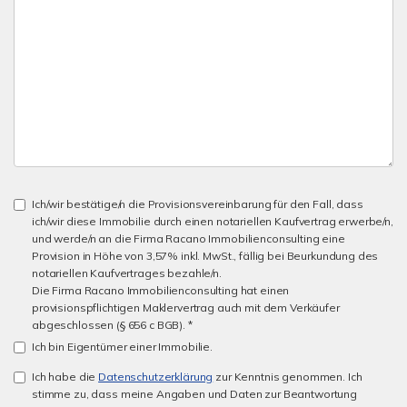
Ich/wir bestätige/n die Provisionsvereinbarung für den Fall, dass
ich/wir diese Immobilie durch einen notariellen Kaufvertrag erwerbe/n,
und werde/n an die Firma Racano Immobilienconsulting eine
Provision in Höhe von 3,57% inkl. MwSt., fällig bei Beurkundung des
notariellen Kaufvertrages bezahle/n.
Die Firma Racano Immobilienconsulting hat einen
provisionspflichtigen Maklervertrag auch mit dem Verkäufer
abgeschlossen (§ 656 c BGB). *
Ich bin Eigentümer einer Immobilie.
Ich habe die
Datenschutzerklärung
zur Kenntnis genommen. Ich
stimme zu, dass meine Angaben und Daten zur Beantwortung