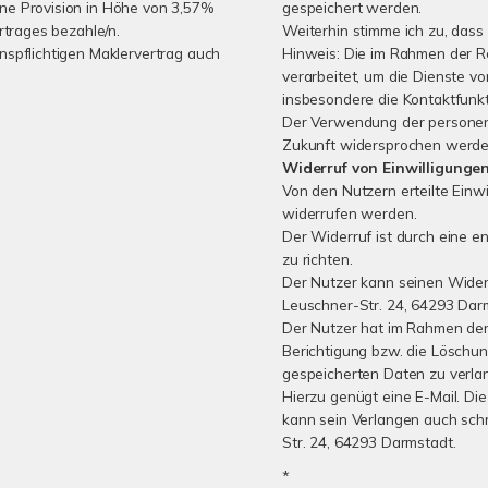
ine Provision in Höhe von 3,57%
gespeichert werden.
rtrages bezahle/n.
Weiterhin stimme ich zu, dass 
nspflichtigen Maklervertrag auch
Hinweis: Die im Rahmen der 
verarbeitet, um die Dienste 
insbesondere die Kontaktfunkt
Der Verwendung der personen
Zukunft widersprochen werde
Widerruf von Einwilligunge
Von den Nutzern erteilte Einwi
widerrufen werden.
Der Widerruf ist durch eine e
zu richten.
Der Nutzer kann seinen Widerr
Leuschner-Str. 24, 64293 Dar
Der Nutzer hat im Rahmen der 
Berichtigung bzw. die Löschu
gespeicherten Daten zu verla
Hierzu genügt eine E-Mail. Die
kann sein Verlangen auch schr
Str. 24, 64293 Darmstadt.
*