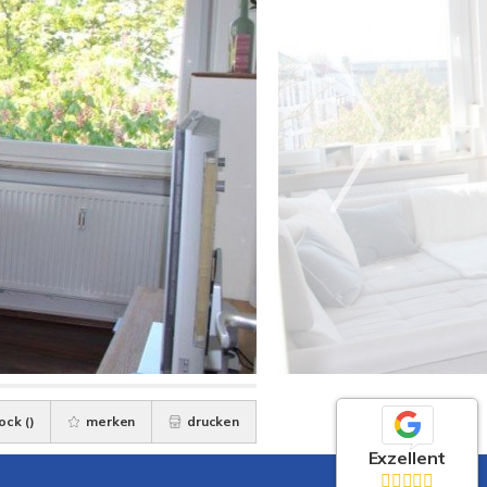
ock (
)
merken
drucken
Exzellent