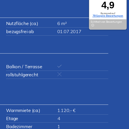
4,9
Basierend auf
78 Google-Bewertungen
Echtheit von Bewertungen
Nutzfläche (ca.)
6 m²
bezugsfrei ab
01.07.2017
Balkon / Terrasse
rollstuhlgerecht
Warmmiete (ca.)
1.120,- €
Etage
4
Badezimmer
1